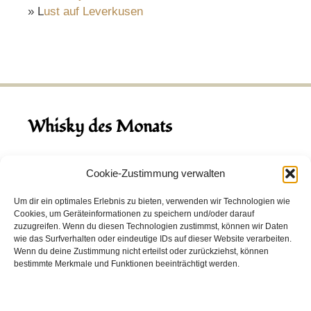
» L
ust auf Leverkusen
Whisky des Monats
August 2026
Cookie-Zustimmung verwalten
Hinch Double Wood
Um dir ein optimales Erlebnis zu bieten, verwenden wir Technologien wie
Cookies, um Geräteinformationen zu speichern und/oder darauf
Destillerie:
Hinch
(Irland)
zuzugreifen. Wenn du diesen Technologien zustimmst, können wir Daten
Single Malt, 43.0%
wie das Surfverhalten oder eindeutige IDs auf dieser Website verarbeiten.
Wenn du deine Zustimmung nicht erteilst oder zurückziehst, können
Peated: Nein
bestimmte Merkmale und Funktionen beeinträchtigt werden.
Fass: Virgin Oak, Bourbon Fass
Alter: 5 Jahre