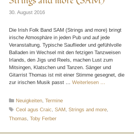
Strings and more (SAM)
30. August 2016
Die Irish Folk Band SAM (Strings and more) bringt
irische Atmosphäre in jeden Pub und auf jede
Veranstaltung. Typische Sauflieder und gefühlvolle
Balladen im Wechsel mit den fetzigen Tanzweisen
Irlands, den Jigs und Reels, machen Lust zum
Mitsingen, Klatschen und Tanzen. Sänger und
Gitarrist Thomas ist mit einer Stimme gesegnet, die
zur irischen Musik passt …
Weiterlesen …
Kategorien
Neuigkeiten
,
Termine
Schlagwörter
Ceol agus Craic
,
SAM
,
Strings and more
,
Thomas
,
Toby Ferber