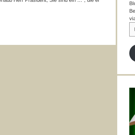
laub Herr Präsident, Sie sind ein …“, die er
Bl
Be
vi
E-
Ma
Ad