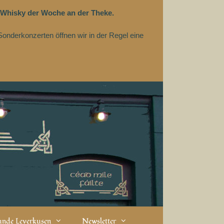
 Whisky der Woche an der Theke.
Sonderkonzerten öffnen wir in der Regel eine
eunde Leverkusen
Newsletter