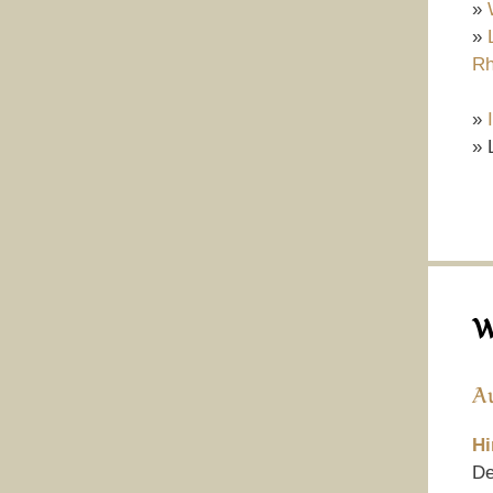
»
»
Rh
»
» 
W
A
Hi
De