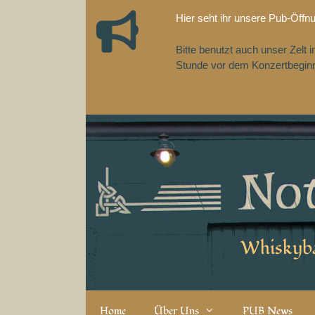
Zum
Hier seht ihr unsere Pub-Öffn
Inhalt
springen
Bitte benutzt auch unser Zelt
Stunde vor dem Konzertbeginn,
Whiskyba
Home
Über Uns
PUB News