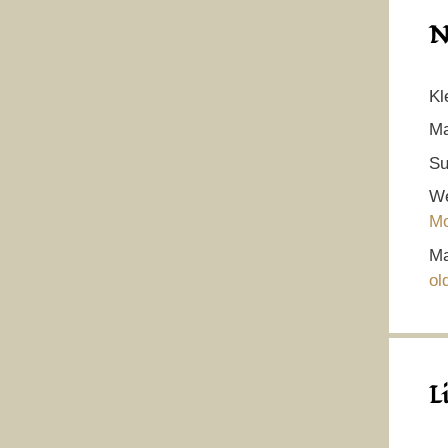
N
Kl
Ma
Su
We
Mo
Ma
ol
L