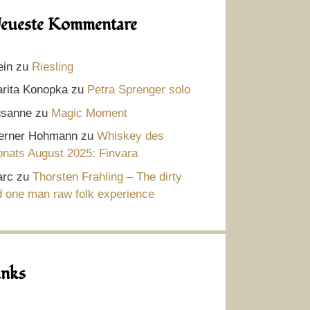
eueste Kommentare
ein
zu
Riesling
rita Konopka
zu
Petra Sprenger solo
sanne
zu
Magic Moment
rner Hohmann
zu
Whiskey des
nats August 2025: Finvara
rc
zu
Thorsten Frahling – The dirty
d one man raw folk experience
inks