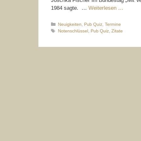
Joschka Fischer im Bundestag „Mit Ver
1984 sagte. …
Weiterlesen …
Kategorien
Neuigkeiten
,
Pub Quiz
,
Termine
Schlagwörter
Notenschlüssel
,
Pub Quiz
,
Zitate