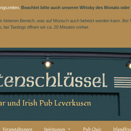
ungszeiten.
Beachtet bitte auch unseren Whisky des Monats oder
 im hinteren Bereich, was auf Wunsch auch beheizt werden kann. Bei 
 bei Tastings öffnen wir ca. 20 Minuten vorher.
r und Irish Pub Leverkusen
Veranstaltungen
Spirituosen
Pub Quiz
Irlandfr