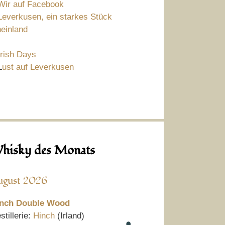
Wir auf Facebook
Leverkusen, ein starkes Stück
einland
Irish Days
L
ust auf Leverkusen
hisky des Monats
ugust 2026
nch Double Wood
stillerie:
Hinch
(Irland)