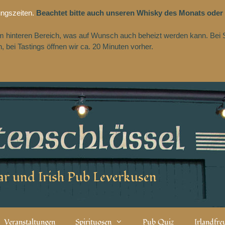
ungszeiten.
Beachtet bitte auch unseren Whisky des Monats oder
 im hinteren Bereich, was auf Wunsch auch beheizt werden kann. Bei 
 bei Tastings öffnen wir ca. 20 Minuten vorher.
r und Irish Pub Leverkusen
Veranstaltungen
Spirituosen
Pub Quiz
Irlandfr