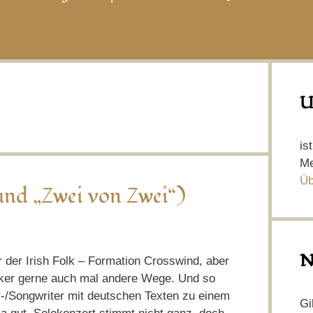
U
is
Me
Üb
und „Zwei von Zwei“)
N
r der Irish Folk – Formation Crosswind, aber
siker gerne auch mal andere Wege. Und so
-/Songwriter mit deutschen Texten zu einem
Gi