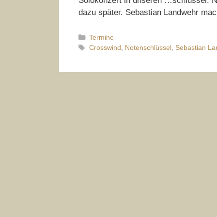
Solokonzert in unseren …schlüssel. N
dazu später. Sebastian Landwehr ma
Kategorien
Termine
Schlagwörter
Crosswind
,
Notenschlüssel
,
Sebastian La