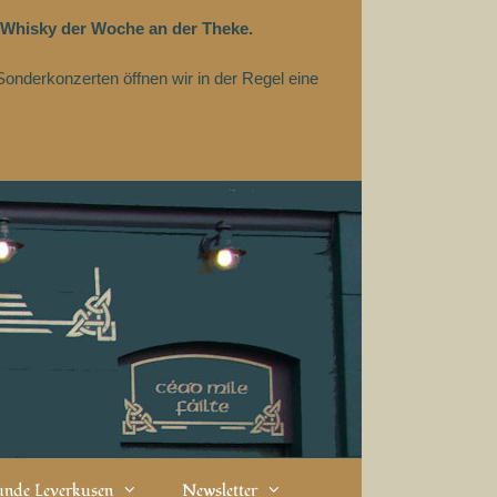
 Whisky der Woche an der Theke.
Sonderkonzerten öffnen wir in der Regel eine
eunde Leverkusen
Newsletter