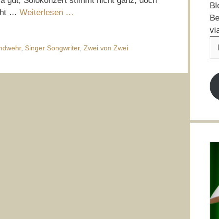
a gut, Solokonzert stimmt nicht ganz, doch
Bl
cht …
Weiterlesen …
Be
vi
E-
ndwehr
,
Singer Songwriter
,
Zwei von Zwei
Ma
Ad