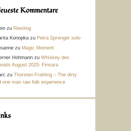
eueste Kommentare
ein
zu
Riesling
rita Konopka
zu
Petra Sprenger solo
sanne
zu
Magic Moment
rner Hohmann
zu
Whiskey des
nats August 2025: Finvara
rc
zu
Thorsten Frahling – The dirty
d one man raw folk experience
inks