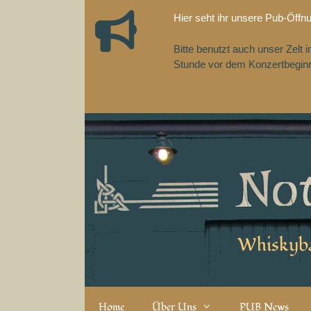
Zum
Hier seht ihr unsere Pub-Öffn
Inhalt
springen
Bitte benutzt auch unser Zelt
Stunde vor dem Konzertbeginn,
Whiskyba
Home
Über Uns
PUB News