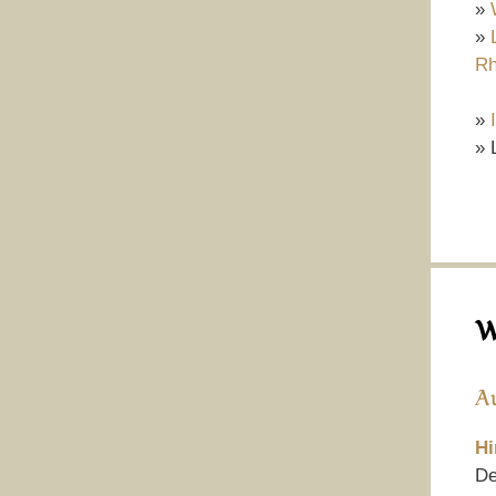
»
»
Rh
»
» 
W
A
Hi
De