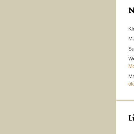
N
Kl
Ma
Su
We
Mo
Ma
ol
L