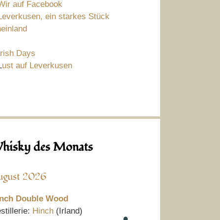
Wir auf Facebook
Leverkusen, ein starkes Stück
einland
Irish Days
L
ust auf Leverkusen
hisky des Monats
ugust 2026
nch Double Wood
stillerie:
Hinch
(Irland)