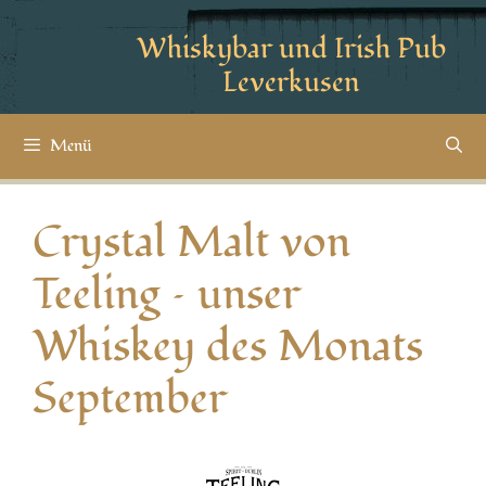
Whiskybar und Irish Pub
Leverkusen
Menü
Crystal Malt von
Teeling – unser
Whiskey des Monats
September