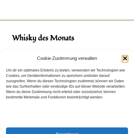
Whisky des Monats
August 2026
Cookie-Zustimmung verwalten
Hinch Double Wood
Um dir ein optimales Erlebnis zu bieten, verwenden wir Technologien wie
Cookies, um Geräteinformationen zu speichern und/oder darauf
Destillerie:
Hinch
(Irland)
zuzugreifen. Wenn du diesen Technologien zustimmst, können wir Daten
Single Malt, 43.0%
wie das Surfverhalten oder eindeutige IDs auf dieser Website verarbeiten.
Wenn du deine Zustimmung nicht erteilst oder zurückziehst, können
Peated: Nein
bestimmte Merkmale und Funktionen beeinträchtigt werden.
Fass: Virgin Oak, Bourbon Fass
Alter: 5 Jahre
4,00 EUR