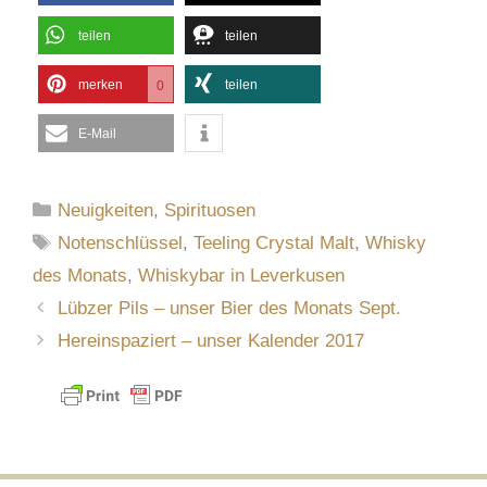
teilen
teilen
merken
teilen
0
E-Mail
Kategorien
Neuigkeiten
,
Spirituosen
Schlagwörter
Notenschlüssel
,
Teeling Crystal Malt
,
Whisky
des Monats
,
Whiskybar in Leverkusen
Lübzer Pils – unser Bier des Monats Sept.
Hereinspaziert – unser Kalender 2017