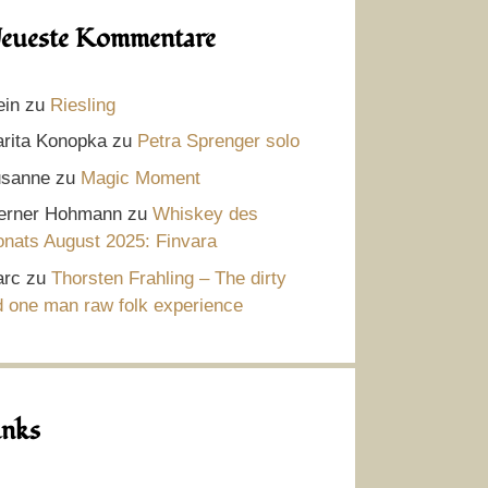
eueste Kommentare
ein
zu
Riesling
rita Konopka
zu
Petra Sprenger solo
sanne
zu
Magic Moment
rner Hohmann
zu
Whiskey des
nats August 2025: Finvara
rc
zu
Thorsten Frahling – The dirty
d one man raw folk experience
inks