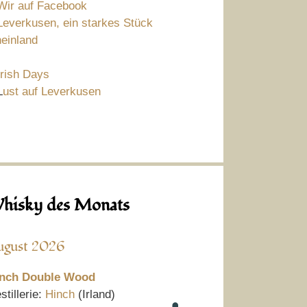
Wir auf Facebook
Leverkusen, ein starkes Stück
einland
Irish Days
L
ust auf Leverkusen
hisky des Monats
ugust 2026
nch Double Wood
stillerie:
Hinch
(Irland)