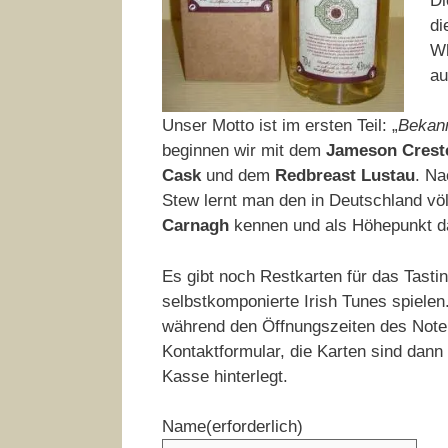
Di
di
Wh
au
Unser Motto ist im ersten Teil: „
Bekann
beginnen wir mit dem
Jameson Crest
Cask
und dem
Redbreast Lustau
. Na
Stew lernt man den in Deutschland vö
Carnagh
kennen und als Höhepunkt 
Es gibt noch Restkarten für das Tasti
selbstkomponierte Irish Tunes spielen
während den Öffnungszeiten des Note
Kontaktformular, die Karten sind dann
Kasse hinterlegt.
Name
(erforderlich)