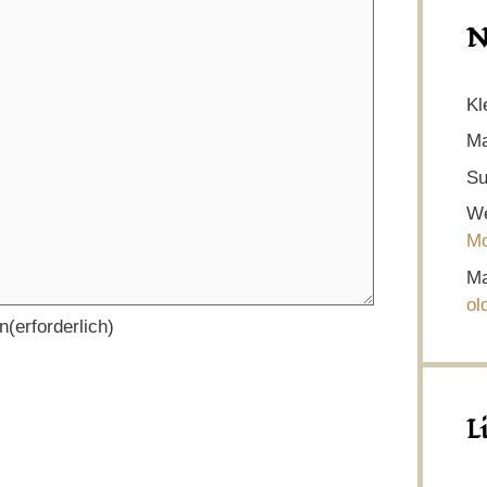
N
Kl
Ma
Su
We
Mo
Ma
ol
en
(erforderlich)
L