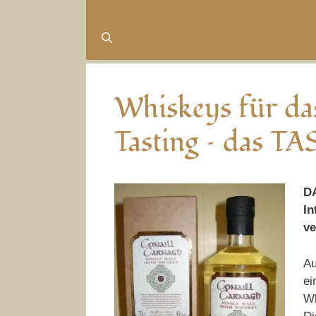
Whiskeys für das
Tasting – das 
DA
In
ve
Au
ei
Wh