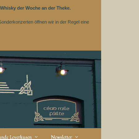
 Whisky der Woche an der Theke.
Sonderkonzerten öffnen wir in der Regel eine
eunde Leverkusen
Newsletter