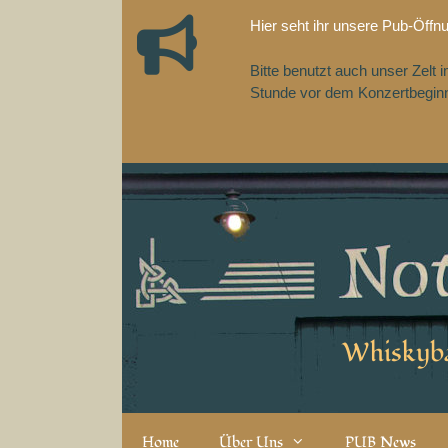
Zum
Hier seht ihr unsere Pub-Öffn
Inhalt
springen
Bitte benutzt auch unser Zelt
Stunde vor dem Konzertbeginn,
Whiskyba
Home
Über Uns
PUB News