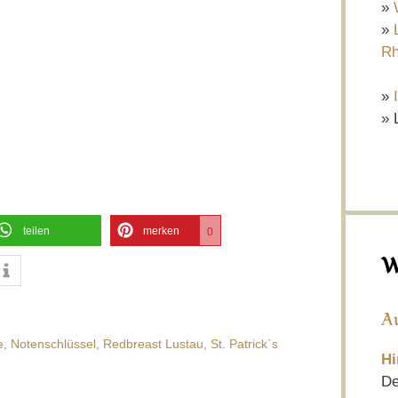
»
»
Rh
»
» 
teilen
merken
0
W
A
e
,
Notenschlüssel
,
Redbreast Lustau
,
St. Patrick`s
Hi
De