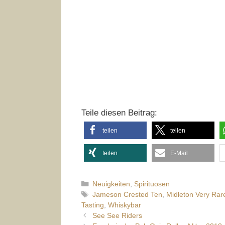
Teile diesen Beitrag:
teilen
teilen
teilen
E-Mail
Kategorien
Neuigkeiten
,
Spirituosen
Schlagwörter
Jameson Crested Ten
,
Midleton Very Rar
Tasting
,
Whiskybar
See See Riders