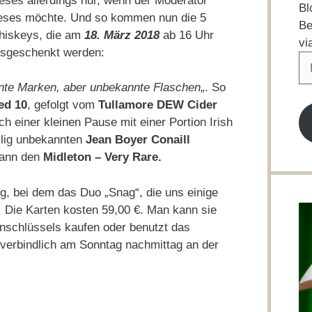
eses allerdings nur, wenn der Moderator
Bl
eses möchte. Und so kommen nun die 5
Be
iskeys, die am
18. März 2018
ab 16 Uhr
vi
sgeschenkt werden:
E-
Ma
te Marken, aber unbekannte Flaschen
„. So
Ad
ed 10
, gefolgt vom
Tullamore DEW Cider
ch einer kleinen Pause mit einer Portion Irish
llig unbekannten
Jean Boyer Conaill
dann den
Midleton – Very Rare.
ng, bei dem das Duo „Snag“, die uns einige
. Die Karten kosten 59,00 €. Man kann sie
nschlüssels kaufen oder benutzt das
 verbindlich am Sonntag nachmittag an der