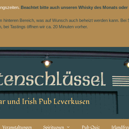
ungszeiten.
Beachtet bitte auch unseren Whisky des Monats oder
 im hinteren Bereich, was auf Wunsch auch beheizt werden kann. Bei 
 bei Tastings öffnen wir ca. 20 Minuten vorher.
r und Irish Pub Leverkusen
Veranstaltungen
Spirituosen
Pub Quiz
Irlandfr