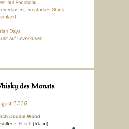
Wir auf Facebook
Leverkusen, ein starkes Stück
einland
Irish Days
L
ust auf Leverkusen
hisky des Monats
ugust 2026
nch Double Wood
stillerie:
Hinch
(Irland)