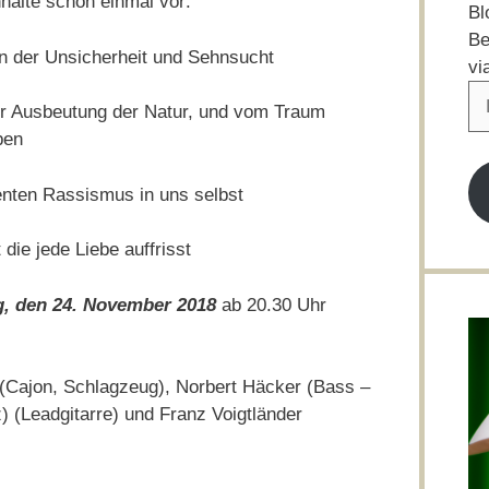
nhalte schon einmal vor:
Bl
Be
 der Unsicherheit und Sehnsucht
vi
E-
r Ausbeutung der Natur, und vom Traum
Ma
ben
Ad
nten Rassismus in uns selbst
ie jede Liebe auffrisst
, den 24. November 2018
ab 20.30 Uhr
 (Cajon, Schlagzeug), Norbert Häcker (Bass –
) (Leadgitarre) und Franz Voigtländer