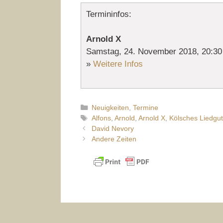
Termininfos:
Arnold X
Samstag, 24. November 2018, 20:30
»
Weitere Infos
Kategorien
Neuigkeiten
,
Termine
Schlagwörter
Alfons
,
Arnold
,
Arnold X
,
Kölsches Liedgut
David Nevory
Andere Zeiten