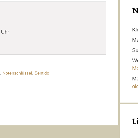
N
Kl
 Uhr
Ma
Su
We
Mo
,
Notenschlüssel
,
Sentido
Ma
ol
L