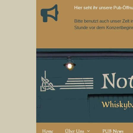
Zum
Hier seht ihr unsere Pub-Öffn
Inhalt
springen
Bitte benutzt auch unser Zelt
Stunde vor dem Konzertbeginn,
Whiskyba
Home
Über Uns
PUB News