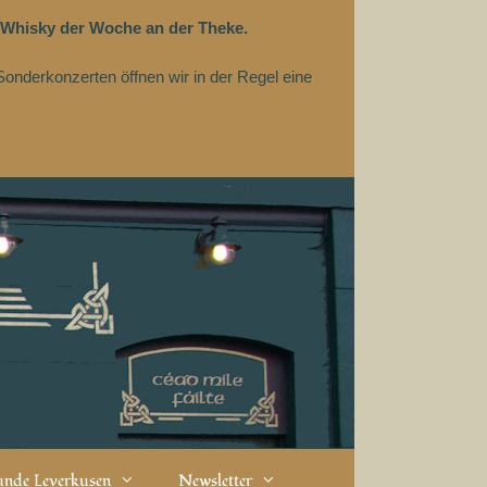
 Whisky der Woche an der Theke.
Sonderkonzerten öffnen wir in der Regel eine
eunde Leverkusen
Newsletter