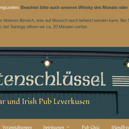
ungszeiten.
Beachtet bitte auch unseren Whisky des Monats oder
 im hinteren Bereich, was auf Wunsch auch beheizt werden kann. Bei 
 bei Tastings öffnen wir ca. 20 Minuten vorher.
r und Irish Pub Leverkusen
Veranstaltungen
Spirituosen
Pub Quiz
Irlandfr