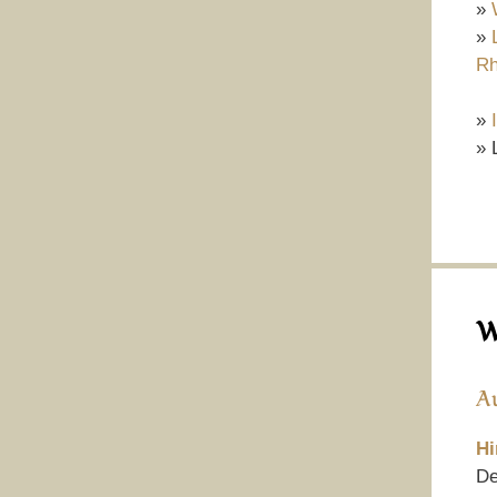
»
»
Rh
»
» 
W
A
Hi
De