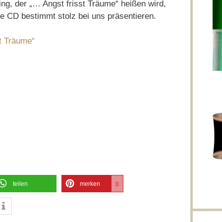
ling, der „… Angst frisst Träume“ heißen wird,
e CD bestimmt stolz bei uns präsentieren.
t Träume“
teilen
merken
0