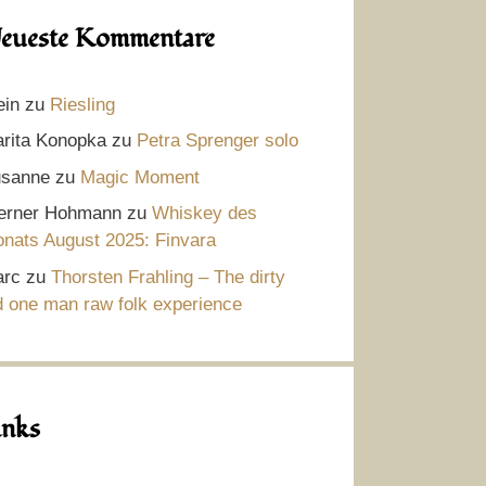
eueste Kommentare
ein
zu
Riesling
rita Konopka
zu
Petra Sprenger solo
sanne
zu
Magic Moment
rner Hohmann
zu
Whiskey des
nats August 2025: Finvara
rc
zu
Thorsten Frahling – The dirty
d one man raw folk experience
inks