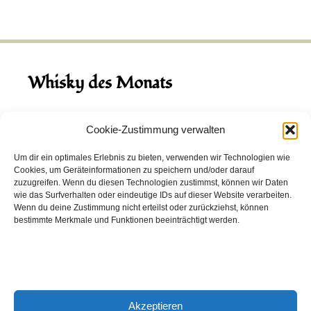
Whisky des Monats
August 2026
Cookie-Zustimmung verwalten
Hinch Double Wood
Um dir ein optimales Erlebnis zu bieten, verwenden wir Technologien wie
Cookies, um Geräteinformationen zu speichern und/oder darauf
Destillerie:
Hinch
(Irland)
zuzugreifen. Wenn du diesen Technologien zustimmst, können wir Daten
Single Malt, 43.0%
wie das Surfverhalten oder eindeutige IDs auf dieser Website verarbeiten.
Wenn du deine Zustimmung nicht erteilst oder zurückziehst, können
Peated: Nein
bestimmte Merkmale und Funktionen beeinträchtigt werden.
Fass: Virgin Oak, Bourbon Fass
Alter: 5 Jahre
4,00 EUR
Akzeptieren