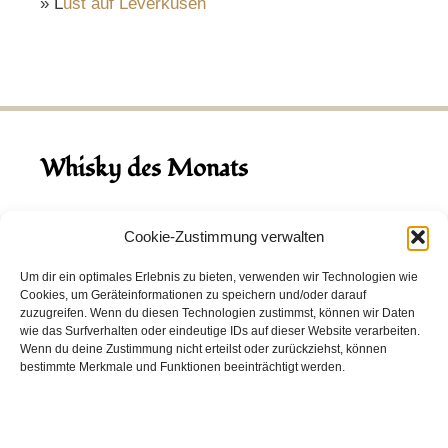
» L
ust auf Leverkusen
Whisky des Monats
August 2026
Cookie-Zustimmung verwalten
Hinch Double Wood
Um dir ein optimales Erlebnis zu bieten, verwenden wir Technologien wie
Cookies, um Geräteinformationen zu speichern und/oder darauf
Destillerie:
Hinch
(Irland)
zuzugreifen. Wenn du diesen Technologien zustimmst, können wir Daten
Single Malt, 43.0%
wie das Surfverhalten oder eindeutige IDs auf dieser Website verarbeiten.
Wenn du deine Zustimmung nicht erteilst oder zurückziehst, können
Peated: Nein
bestimmte Merkmale und Funktionen beeinträchtigt werden.
Fass: Virgin Oak, Bourbon Fass
Alter: 5 Jahre