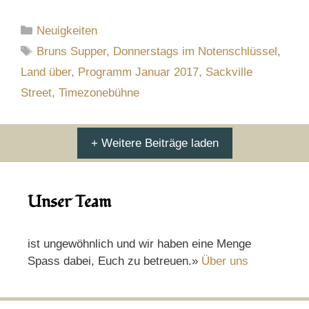
Kategorien
Neuigkeiten
Schlagwörter
Bruns Supper
,
Donnerstags im Notenschlüssel
,
Land über
,
Programm Januar 2017
,
Sackville
Street
,
Timezonebühne
+ Weitere Beiträge laden
Unser Team
ist ungewöhnlich und wir haben eine Menge
Spass dabei, Euch zu betreuen.»
Über uns