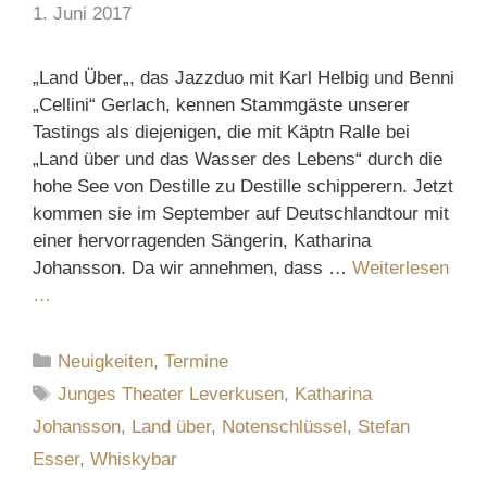
1. Juni 2017
„Land Über„, das Jazzduo mit Karl Helbig und Benni
„Cellini“ Gerlach, kennen Stammgäste unserer
Tastings als diejenigen, die mit Käptn Ralle bei
„Land über und das Wasser des Lebens“ durch die
hohe See von Destille zu Destille schipperern. Jetzt
kommen sie im September auf Deutschlandtour mit
einer hervorragenden Sängerin, Katharina
Johansson. Da wir annehmen, dass …
Weiterlesen
…
Kategorien
Neuigkeiten
,
Termine
Schlagwörter
Junges Theater Leverkusen
,
Katharina
Johansson
,
Land über
,
Notenschlüssel
,
Stefan
Esser
,
Whiskybar