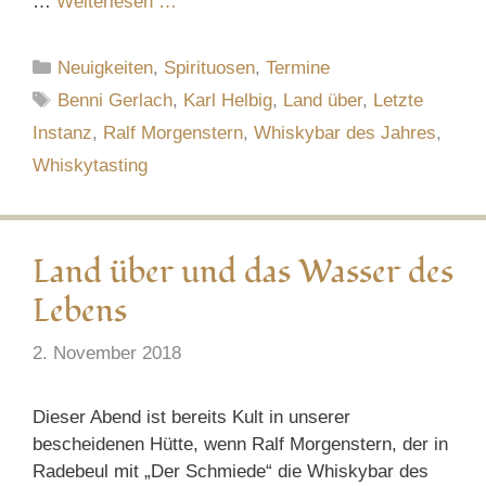
…
Weiterlesen …
Kategorien
Neuigkeiten
,
Spirituosen
,
Termine
Schlagwörter
Benni Gerlach
,
Karl Helbig
,
Land über
,
Letzte
Instanz
,
Ralf Morgenstern
,
Whiskybar des Jahres
,
Whiskytasting
Land über und das Wasser des
Lebens
2. November 2018
Dieser Abend ist bereits Kult in unserer
bescheidenen Hütte, wenn Ralf Morgenstern, der in
Radebeul mit „Der Schmiede“ die Whiskybar des