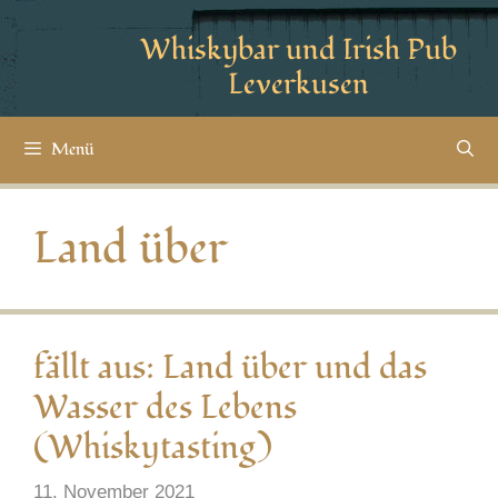
Whiskybar und Irish Pub
Leverkusen
Menü
Land über
fällt aus: Land über und das
Wasser des Lebens
(Whiskytasting)
11. November 2021