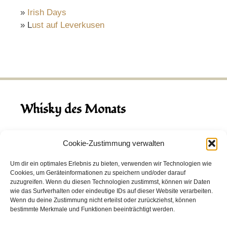
»
Irish Days
» L
ust auf Leverkusen
Whisky des Monats
August 2026
Cookie-Zustimmung verwalten
Hinch Double Wood
Um dir ein optimales Erlebnis zu bieten, verwenden wir Technologien wie
Cookies, um Geräteinformationen zu speichern und/oder darauf
Destillerie:
Hinch
(Irland)
zuzugreifen. Wenn du diesen Technologien zustimmst, können wir Daten
Single Malt, 43.0%
wie das Surfverhalten oder eindeutige IDs auf dieser Website verarbeiten.
Wenn du deine Zustimmung nicht erteilst oder zurückziehst, können
Peated: Nein
bestimmte Merkmale und Funktionen beeinträchtigt werden.
Fass: Virgin Oak, Bourbon Fass