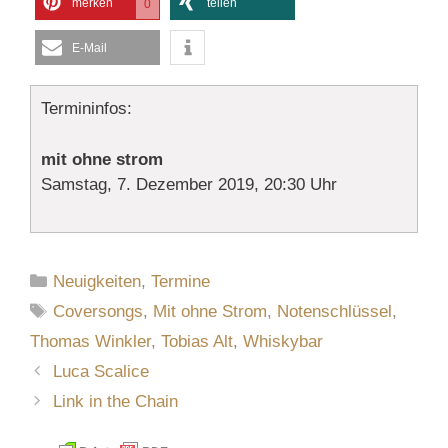
merken
teilen
0
E-Mail
Termininfos:
mit ohne strom
Samstag, 7. Dezember 2019, 20:30 Uhr
Kategorien
Neuigkeiten
,
Termine
Schlagwörter
Coversongs
,
Mit ohne Strom
,
Notenschlüssel
,
Thomas Winkler
,
Tobias Alt
,
Whiskybar
Luca Scalice
Link in the Chain