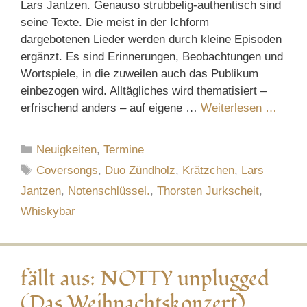
Lars Jantzen. Genauso strubbelig-authentisch sind
seine Texte. Die meist in der Ichform
dargebotenen Lieder werden durch kleine Episoden
ergänzt. Es sind Erinnerungen, Beobachtungen und
Wortspiele, in die zuweilen auch das Publikum
einbezogen wird. Alltägliches wird thematisiert –
erfrischend anders – auf eigene …
Weiterlesen …
Kategorien
Neuigkeiten
,
Termine
Schlagwörter
Coversongs
,
Duo Zündholz
,
Krätzchen
,
Lars
Jantzen
,
Notenschlüssel.
,
Thorsten Jurkscheit
,
Whiskybar
fällt aus: NOTTY unplugged
(Das Weihnachtskonzert)