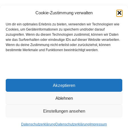
August 2026
Cookie-Zustimmung verwalten
Hinch Double Wood
Um dir ein optimales Erlebnis zu bieten, verwenden wir Technologien wie
Cookies, um Geräteinformationen zu speichern und/oder darauf
Destillerie:
Hinch
(Irland)
zuzugreifen. Wenn du diesen Technologien zustimmst, können wir Daten
Single Malt, 43.0%
wie das Surfverhalten oder eindeutige IDs auf dieser Website verarbeiten.
Wenn du deine Zustimmung nicht erteilst oder zurückziehst, können
Peated: Nein
bestimmte Merkmale und Funktionen beeinträchtigt werden.
Fass: Virgin Oak, Bourbon Fass
Alter: 5 Jahre
4,00 EUR
Akzeptieren
Entdecke viele weitere Whiskys
in unserem
Whisky-Guide
oder
in den Whiskys des Monats.
Ablehnen
Einstellungen ansehen
© 2026 Notenschlüssel Leverkusen |
Impressum
|
Datenschutz
Datenschutzerklärung
Datenschutzerklärung
Impressum