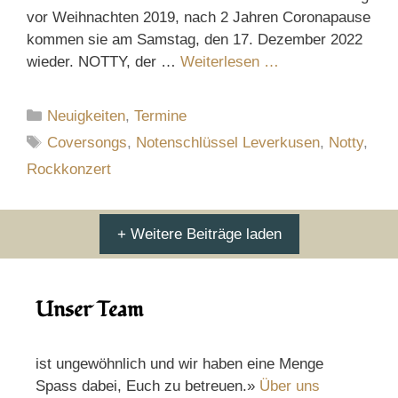
vor Weihnachten 2019, nach 2 Jahren Coronapause
kommen sie am Samstag, den 17. Dezember 2022
wieder. NOTTY, der …
Weiterlesen …
Kategorien
Neuigkeiten
,
Termine
Schlagwörter
Coversongs
,
Notenschlüssel Leverkusen
,
Notty
,
Rockkonzert
+ Weitere Beiträge laden
Unser Team
ist ungewöhnlich und wir haben eine Menge
Spass dabei, Euch zu betreuen.»
Über uns