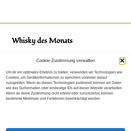
Whisky des Monats
August 2026
Cookie-Zustimmung verwalten
Hinch Double Wood
Um dir ein optimales Erlebnis zu bieten, verwenden wir Technologien wie
Cookies, um Geräteinformationen zu speichern und/oder darauf
Destillerie:
Hinch
(Irland)
zuzugreifen. Wenn du diesen Technologien zustimmst, können wir Daten
Single Malt, 43.0%
wie das Surfverhalten oder eindeutige IDs auf dieser Website verarbeiten.
Wenn du deine Zustimmung nicht erteilst oder zurückziehst, können
Peated: Nein
bestimmte Merkmale und Funktionen beeinträchtigt werden.
Fass: Virgin Oak, Bourbon Fass
Alter: 5 Jahre
4,00 EUR