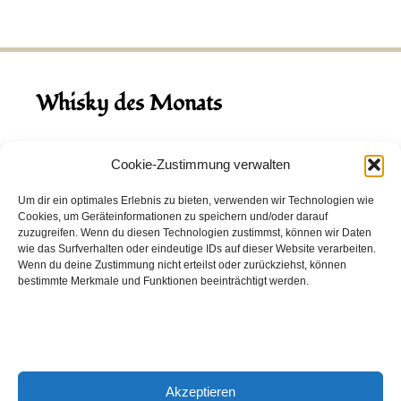
Whisky des Monats
August 2026
Cookie-Zustimmung verwalten
Hinch Double Wood
Um dir ein optimales Erlebnis zu bieten, verwenden wir Technologien wie
Cookies, um Geräteinformationen zu speichern und/oder darauf
Destillerie:
Hinch
(Irland)
zuzugreifen. Wenn du diesen Technologien zustimmst, können wir Daten
Single Malt, 43.0%
wie das Surfverhalten oder eindeutige IDs auf dieser Website verarbeiten.
Wenn du deine Zustimmung nicht erteilst oder zurückziehst, können
Peated: Nein
bestimmte Merkmale und Funktionen beeinträchtigt werden.
Fass: Virgin Oak, Bourbon Fass
Alter: 5 Jahre
4,00 EUR
Akzeptieren