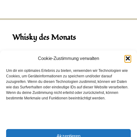
Whisky des Monats
August 2026
Cookie-Zustimmung verwalten
Hinch Double Wood
Um dir ein optimales Erlebnis zu bieten, verwenden wir Technologien wie
Cookies, um Geräteinformationen zu speichern und/oder darauf
Destillerie:
Hinch
(Irland)
zuzugreifen. Wenn du diesen Technologien zustimmst, können wir Daten
Single Malt, 43.0%
wie das Surfverhalten oder eindeutige IDs auf dieser Website verarbeiten.
Wenn du deine Zustimmung nicht erteilst oder zurückziehst, können
Peated: Nein
bestimmte Merkmale und Funktionen beeinträchtigt werden.
Fass: Virgin Oak, Bourbon Fass
Alter: 5 Jahre
4,00 EUR
Akzeptieren