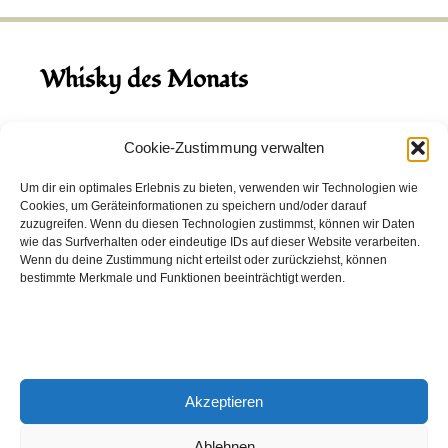
Whisky des Monats
August 2026
Cookie-Zustimmung verwalten
Hinch Double Wood
Um dir ein optimales Erlebnis zu bieten, verwenden wir Technologien wie
Cookies, um Geräteinformationen zu speichern und/oder darauf
Destillerie:
Hinch
(Irland)
zuzugreifen. Wenn du diesen Technologien zustimmst, können wir Daten
Single Malt, 43.0%
wie das Surfverhalten oder eindeutige IDs auf dieser Website verarbeiten.
Wenn du deine Zustimmung nicht erteilst oder zurückziehst, können
Peated: Nein
bestimmte Merkmale und Funktionen beeinträchtigt werden.
Fass: Virgin Oak, Bourbon Fass
Alter: 5 Jahre
4,00 EUR
Akzeptieren
Entdecke viele weitere Whiskys
in unserem
Whisky-Guide
oder
in den Whiskys des Monats.
Ablehnen