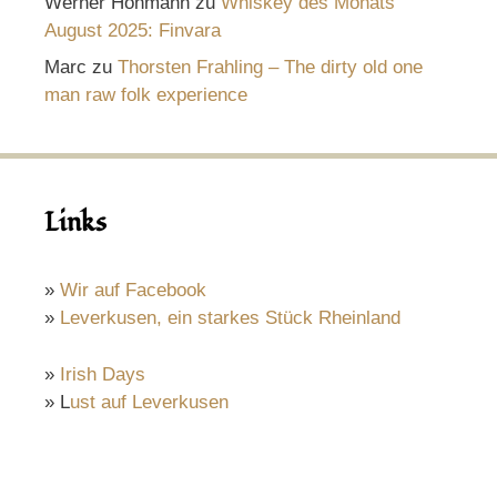
Werner Hohmann
zu
Whiskey des Monats
August 2025: Finvara
Marc
zu
Thorsten Frahling – The dirty old one
man raw folk experience
Links
»
Wir auf Facebook
»
Leverkusen, ein starkes Stück Rheinland
»
Irish Days
» L
ust auf Leverkusen