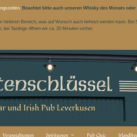
ungszeiten.
Beachtet bitte auch unseren Whisky des Monats oder
 im hinteren Bereich, was auf Wunsch auch beheizt werden kann. Bei 
 bei Tastings öffnen wir ca. 20 Minuten vorher.
r und Irish Pub Leverkusen
Veranstaltungen
Spirituosen
Pub Quiz
Irlandfr