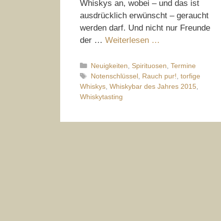
Whiskys an, wobei – und das ist
ausdrücklich erwünscht – geraucht
werden darf. Und nicht nur Freunde
der …
Weiterlesen …
Kategorien
Neuigkeiten
,
Spirituosen
,
Termine
Schlagwörter
Notenschlüssel
,
Rauch pur!
,
torfige
Whiskys
,
Whiskybar des Jahres 2015
,
Whiskytasting