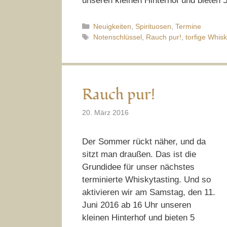
unseren kleinen Hinterhof und bieten
Kategorien
Neuigkeiten
,
Spirituosen
,
Termine
Schlagwörter
Notenschlüssel
,
Rauch pur!
,
torfige Whis
Rauch pur!
20. März 2016
Der Sommer rückt näher, und da
sitzt man draußen. Das ist die
Grundidee für unser nächstes
terminierte Whiskytasting. Und so
aktivieren wir am Samstag, den 11.
Juni 2016 ab 16 Uhr unseren
kleinen Hinterhof und bieten 5