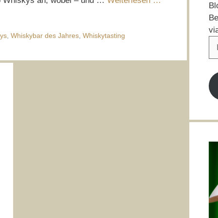
 5 Whiskys an, wobei – und …
Weiterlesen …
Bl
Be
vi
kys
,
Whiskybar des Jahres
,
Whiskytasting
E-
Ma
Ad