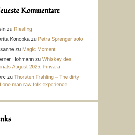
eueste Kommentare
ein
zu
Riesling
rita Konopka
zu
Petra Sprenger solo
sanne
zu
Magic Moment
rner Hohmann
zu
Whiskey des
nats August 2025: Finvara
rc
zu
Thorsten Frahling – The dirty
d one man raw folk experience
inks