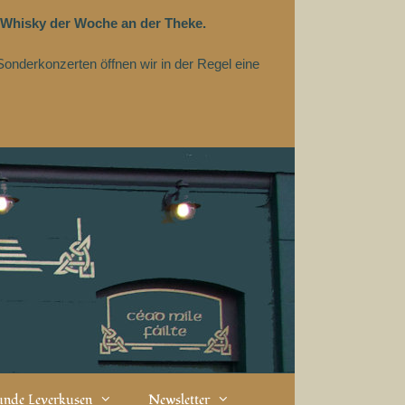
 Whisky der Woche an der Theke.
Sonderkonzerten öffnen wir in der Regel eine
eunde Leverkusen
Newsletter