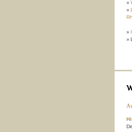
»
»
Rh
»
» 
W
A
Hi
De