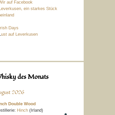
Wir auf Facebook
Leverkusen, ein starkes Stück
einland
Irish Days
L
ust auf Leverkusen
hisky des Monats
ugust 2026
nch Double Wood
stillerie:
Hinch
(Irland)