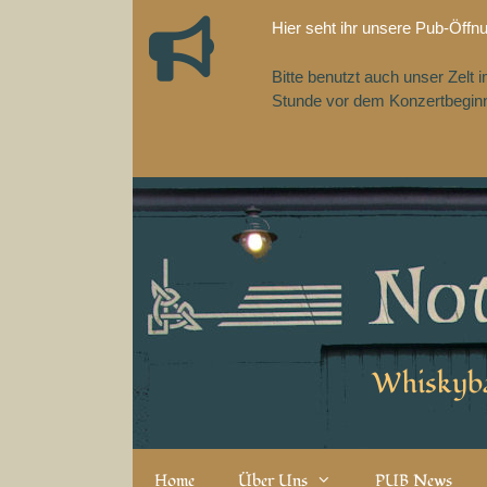
Zum
Hier seht ihr unsere Pub-Öffn
Inhalt
springen
Bitte benutzt auch unser Zelt
Stunde vor dem Konzertbeginn,
Whiskyba
Home
Über Uns
PUB News