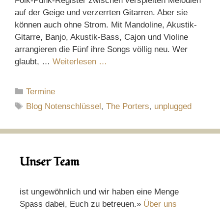
Folk-Punk-Register zwischen verspielten Melodien
auf der Geige und verzerrten Gitarren. Aber sie
können auch ohne Strom. Mit Mandoline, Akustik-
Gitarre, Banjo, Akustik-Bass, Cajon und Violine
arrangieren die Fünf ihre Songs völlig neu. Wer
glaubt, …
Weiterlesen …
Kategorien
Termine
Schlagwörter
Blog Notenschlüssel
,
The Porters
,
unplugged
Unser Team
ist ungewöhnlich und wir haben eine Menge
Spass dabei, Euch zu betreuen.»
Über uns