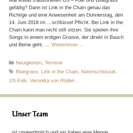
Mal etwas traditionellen US – Folk und Bluegrass
gefällig? Dann ist Link in the Chain genau das
Richtige und eine Anwesenheit am Donnerstag, den
14. Juni 2018 im …schlüssel Pflicht. Bei Link in the
Chain kann man nicht still sitzen. Sie spielen ihre
Songs in einem erdigen Groove, der direkt in Bauch
und Beine geht. …
Weiterlesen …
Kategorien
Neuigkeiten
,
Termine
Schlagwörter
Bluegrass
,
Link in the Chain
,
Notenschlüssel
,
US-Folk
,
Veronika von Rüden
Unser Team
ist ungewöhnlich und wir haben eine Menge