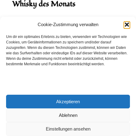
Whisky des Monats
August 2026
Cookie-Zustimmung verwalten
Hinch Double Wood
Um dir ein optimales Erlebnis zu bieten, verwenden wir Technologien wie
Cookies, um Geräteinformationen zu speichern und/oder darauf
Destillerie:
Hinch
(Irland)
zuzugreifen. Wenn du diesen Technologien zustimmst, können wir Daten
Single Malt, 43.0%
wie das Surfverhalten oder eindeutige IDs auf dieser Website verarbeiten.
Wenn du deine Zustimmung nicht erteilst oder zurückziehst, können
Peated: Nein
bestimmte Merkmale und Funktionen beeinträchtigt werden.
Fass: Virgin Oak, Bourbon Fass
Alter: 5 Jahre
4,00 EUR
Akzeptieren
Entdecke viele weitere Whiskys
in unserem
Whisky-Guide
oder
in den Whiskys des Monats.
Ablehnen
Einstellungen ansehen