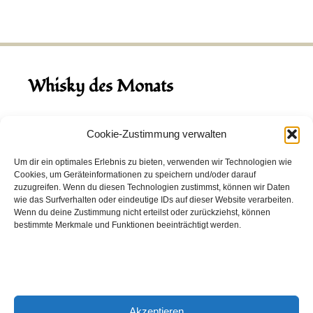
Whisky des Monats
August 2026
Cookie-Zustimmung verwalten
Hinch Double Wood
Um dir ein optimales Erlebnis zu bieten, verwenden wir Technologien wie
Cookies, um Geräteinformationen zu speichern und/oder darauf
Destillerie:
Hinch
(Irland)
zuzugreifen. Wenn du diesen Technologien zustimmst, können wir Daten
Single Malt, 43.0%
wie das Surfverhalten oder eindeutige IDs auf dieser Website verarbeiten.
Wenn du deine Zustimmung nicht erteilst oder zurückziehst, können
Peated: Nein
bestimmte Merkmale und Funktionen beeinträchtigt werden.
Fass: Virgin Oak, Bourbon Fass
Alter: 5 Jahre
4,00 EUR
Akzeptieren