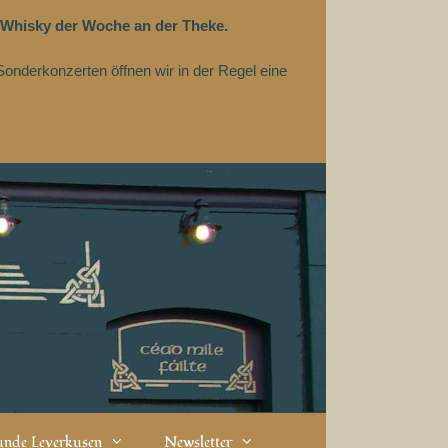
 Whisky der Woche an der Theke.
Sonderkonzerten öffnen wir in der Regel eine
eunde Leverkusen
Newsletter