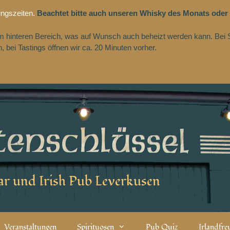
ungszeiten.
Beachtet bitte auch unseren Whisky des Monats oder
 im hinteren Bereich, was auf Wunsch auch beheizt werden kann. Bei 
 bei Tastings öffnen wir ca. 20 Minuten vorher.
r und Irish Pub Leverkusen
Veranstaltungen
Spirituosen
Pub Quiz
Irlandfr