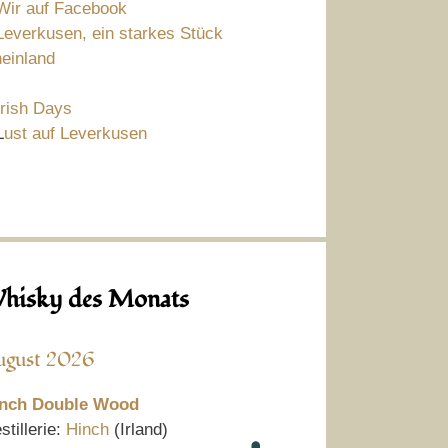
Wir auf Facebook
Leverkusen, ein starkes Stück
einland
Irish Days
L
ust auf Leverkusen
hisky des Monats
ugust 2026
nch Double Wood
stillerie:
Hinch
(Irland)