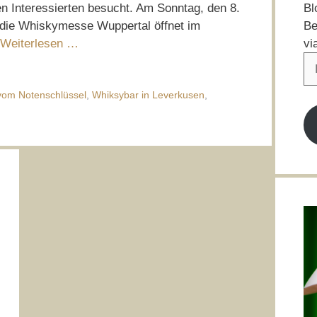
Bl
en Interessierten besucht. Am Sonntag, den 8.
Be
 die Whiskymesse Wuppertal öffnet im
vi
Weiterlesen …
E-
Ma
Ad
vom Notenschlüssel
,
Whiksybar in Leverkusen
,