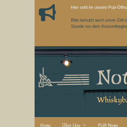
Zum
Hier seht ihr unsere Pub-Öffn
Inhalt
springen
Bitte benutzt auch unser Zelt
Stunde vor dem Konzertbeginn,
Whiskyba
Home
Über Uns
PUB News