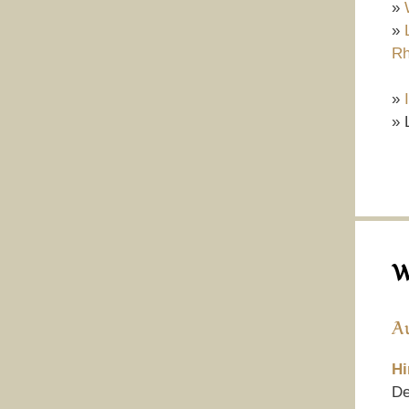
»
»
Rh
»
» 
W
A
Hi
De