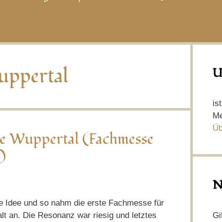
ppertal
U
is
Me
Üb
e Wuppertal (Fachmesse
)
N
ne Idee und so nahm die erste Fachmesse für
Gi
t an. Die Resonanz war riesig und letztes