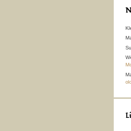
N
Kl
Ma
Su
We
Mo
Ma
ol
L