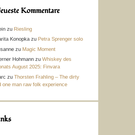
eueste Kommentare
ein
zu
Riesling
rita Konopka
zu
Petra Sprenger solo
sanne
zu
Magic Moment
rner Hohmann
zu
Whiskey des
nats August 2025: Finvara
rc
zu
Thorsten Frahling – The dirty
d one man raw folk experience
inks