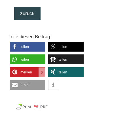
zurück
Teile diesen Beitrag:
teilen
teilen
teilen
teilen
merken
teilen
0
E-Mail