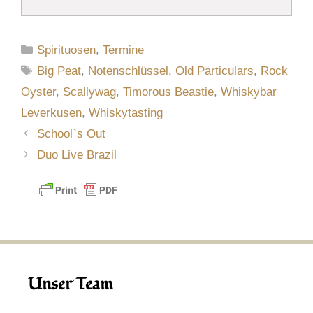
Kategorien
Spirituosen
,
Termine
Schlagwörter
Big Peat
,
Notenschlüssel
,
Old Particulars
,
Rock
Oyster
,
Scallywag
,
Timorous Beastie
,
Whiskybar
Leverkusen
,
Whiskytasting
School`s Out
Duo Live Brazil
Unser Team