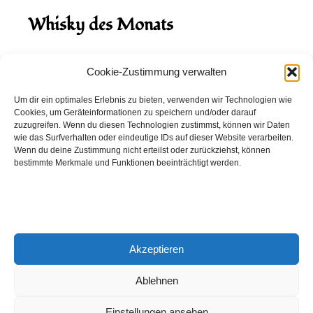
Whisky des Monats
August 2026
Cookie-Zustimmung verwalten
Hinch Double Wood
Um dir ein optimales Erlebnis zu bieten, verwenden wir Technologien wie
Cookies, um Geräteinformationen zu speichern und/oder darauf
Destillerie:
Hinch
(Irland)
zuzugreifen. Wenn du diesen Technologien zustimmst, können wir Daten
Single Malt, 43.0%
wie das Surfverhalten oder eindeutige IDs auf dieser Website verarbeiten.
Wenn du deine Zustimmung nicht erteilst oder zurückziehst, können
Peated: Nein
bestimmte Merkmale und Funktionen beeinträchtigt werden.
Fass: Virgin Oak, Bourbon Fass
Alter: 5 Jahre
4,00 EUR
Akzeptieren
Entdecke viele weitere Whiskys
in unserem
Whisky-Guide
oder
in den Whiskys des Monats.
Ablehnen
Einstellungen ansehen