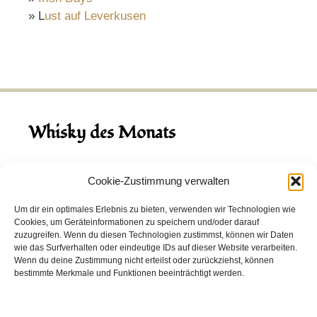
» L
ust auf Leverkusen
Whisky des Monats
August 2026
Cookie-Zustimmung verwalten
Hinch Double Wood
Um dir ein optimales Erlebnis zu bieten, verwenden wir Technologien wie
Cookies, um Geräteinformationen zu speichern und/oder darauf
Destillerie:
Hinch
(Irland)
zuzugreifen. Wenn du diesen Technologien zustimmst, können wir Daten
Single Malt, 43.0%
wie das Surfverhalten oder eindeutige IDs auf dieser Website verarbeiten.
Wenn du deine Zustimmung nicht erteilst oder zurückziehst, können
Peated: Nein
bestimmte Merkmale und Funktionen beeinträchtigt werden.
Fass: Virgin Oak, Bourbon Fass
Alter: 5 Jahre