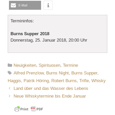
E-Mail
Termininfos:
Burns Supper 2018
Donnerstag, 25. Januar 2018, 20:00 Uhr
Kategorien
Neuigkeiten
,
Spirituosen
,
Termine
Schlagwörter
Alfred Prenzlow
,
Burns Night
,
Burns Supper
,
Haggis
,
Patrik Höring
,
Robert Burns
,
Trifle
,
Whisky
Land über und das Wasser des Lebens
Neue Whiskytermine bis Ende Januar