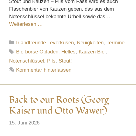
Stout und Kauzen – Pils vom Fass wird es auch
Flaschenbier von Kauzen geben, das aus dem
Notenschlüssel bekannte Urhell sowie das …
Weiterlesen …
Kategorien
Irlandfreunde Leverkusen
,
Neuigkeiten
,
Termine
Schlagwörter
Bierbörse Opladen
,
Helles
,
Kauzen Bier
,
Notenschlüssel
,
Pils
,
Stout!
Kommentar hinterlassen
Back to our Roots (Georg
Kaiser und Otto Wawer)
15. Juni 2026