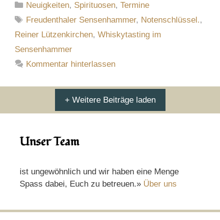
Kategorien
Neuigkeiten
,
Spirituosen
,
Termine
Schlagwörter
Freudenthaler Sensenhammer
,
Notenschlüssel.
,
Reiner Lützenkirchen
,
Whiskytasting im
Sensenhammer
Kommentar hinterlassen
+ Weitere Beiträge laden
Unser Team
ist ungewöhnlich und wir haben eine Menge
Spass dabei, Euch zu betreuen.»
Über uns