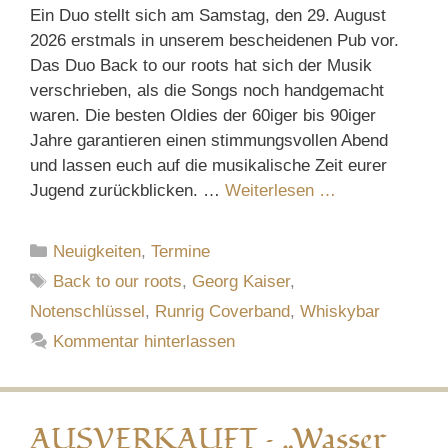
Ein Duo stellt sich am Samstag, den 29. August
2026 erstmals in unserem bescheidenen Pub vor.
Das Duo Back to our roots hat sich der Musik
verschrieben, als die Songs noch handgemacht
waren. Die besten Oldies der 60iger bis 90iger
Jahre garantieren einen stimmungsvollen Abend
und lassen euch auf die musikalische Zeit eurer
Jugend zurückblicken. …
Weiterlesen …
Kategorien
Neuigkeiten
,
Termine
Schlagwörter
Back to our roots
,
Georg Kaiser
,
Notenschlüssel
,
Runrig Coverband
,
Whiskybar
Kommentar hinterlassen
AUSVERKAUFT – „Wasser