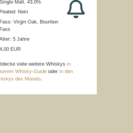
Single Malt, 43.0%
Peated: Nein
Fass: Virgin Oak, Bourbon
Fass
Alter: 5 Jahre
4,00 EUR
tdecke viele weitere Whiskys
in
serem Whisky-Guide
oder
in den
iskys des Monats.