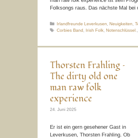
man raw folk experience ist sein Prog
Folksongs raus. Das nächste Mal be
Kategorien
Irlandfreunde Leverkusen
,
Neuigkeiten
,
T
Schlagwörter
Corbies Band
,
Irish Folk
,
Notenschlüssel.
Thorsten Frahling –
The dirty old one
man raw folk
experience
24. Juni 2025
Er ist ein gern gesehener Gast in
Leverkusen, Thorsten Frahling. Ob