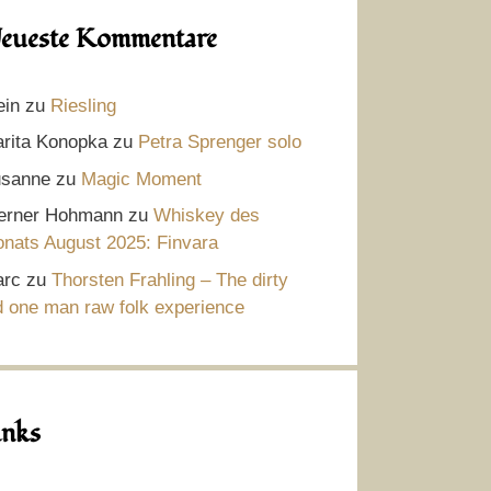
eueste Kommentare
ein
zu
Riesling
rita Konopka
zu
Petra Sprenger solo
sanne
zu
Magic Moment
rner Hohmann
zu
Whiskey des
nats August 2025: Finvara
rc
zu
Thorsten Frahling – The dirty
d one man raw folk experience
inks