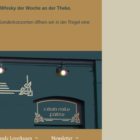
 Whisky der Woche an der Theke.
Sonderkonzerten öffnen wir in der Regel eine
eunde Leverkusen
Newsletter