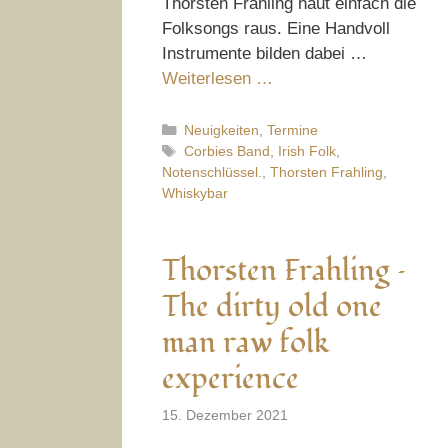
Thorsten Frahling haut einfach die
Folksongs raus. Eine Handvoll
Instrumente bilden dabei …
Weiterlesen …
Kategorien
Neuigkeiten
,
Termine
Schlagwörter
Corbies Band
,
Irish Folk
,
Notenschlüssel.
,
Thorsten Frahling
,
Whiskybar
Thorsten Frahling –
The dirty old one
man raw folk
experience
15. Dezember 2021