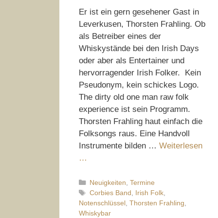
Er ist ein gern gesehener Gast in
Leverkusen, Thorsten Frahling. Ob
als Betreiber eines der
Whiskystände bei den Irish Days
oder aber als Entertainer und
hervorragender Irish Folker. Kein
Pseudonym, kein schickes Logo.
The dirty old one man raw folk
experience ist sein Programm.
Thorsten Frahling haut einfach die
Folksongs raus. Eine Handvoll
Instrumente bilden …
Weiterlesen
…
Kategorien
Neuigkeiten
,
Termine
Schlagwörter
Corbies Band
,
Irish Folk
,
Notenschlüssel
,
Thorsten Frahling
,
Whiskybar