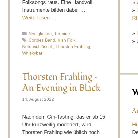
Folksongs raus. Eine Handvoll
»
Instrumente bilden dabei …
»
Weiterlesen …
Rh
»
Kategorien
Neuigkeiten
,
Termine
Schlagwörter
Corbies Band
,
Irish Folk
,
» 
Notenschlüssel.
,
Thorsten Frahling
,
Whiskybar
Thorsten Frahling –
An Evening in Black
W
14. August 2022
A
Nach dem Gin-Tasting, das er ab 15
Hi
Uhr kurzweilig moderiert, wird
De
Thorsten Frahling wie üblich noch