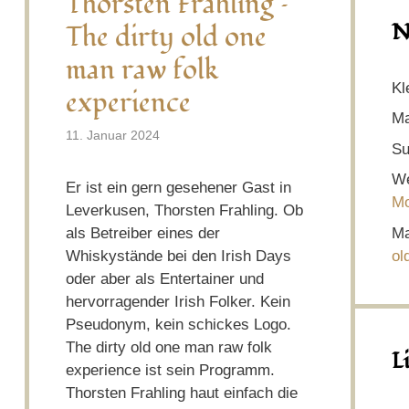
Thorsten Frahling –
N
The dirty old one
man raw folk
Kl
experience
Ma
11. Januar 2024
Su
We
Er ist ein gern gesehener Gast in
Mo
Leverkusen, Thorsten Frahling. Ob
Ma
als Betreiber eines der
ol
Whiskystände bei den Irish Days
oder aber als Entertainer und
hervorragender Irish Folker. Kein
Pseudonym, kein schickes Logo.
The dirty old one man raw folk
L
experience ist sein Programm.
Thorsten Frahling haut einfach die