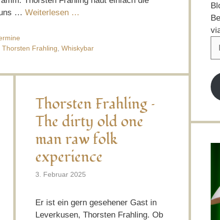
ramm. Thorsten Frahling haut einfach die
Bl
i uns …
Weiterlesen …
Be
vi
ermine
E-
,
Thorsten Frahling
,
Whiskybar
Ma
Ad
Thorsten Frahling –
The dirty old one
man raw folk
experience
3. Februar 2025
Er ist ein gern gesehener Gast in
Leverkusen, Thorsten Frahling. Ob