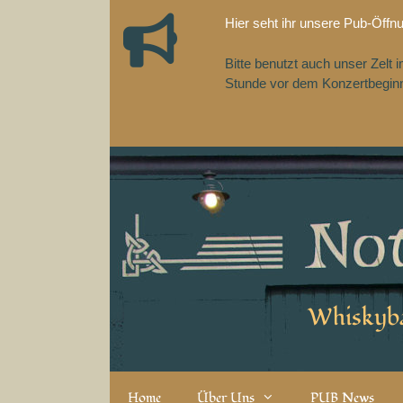
Zum
Hier seht ihr unsere Pub-Öffn
Inhalt
springen
Bitte benutzt auch unser Zelt
Stunde vor dem Konzertbeginn,
Whiskyba
Home
Über Uns
PUB News