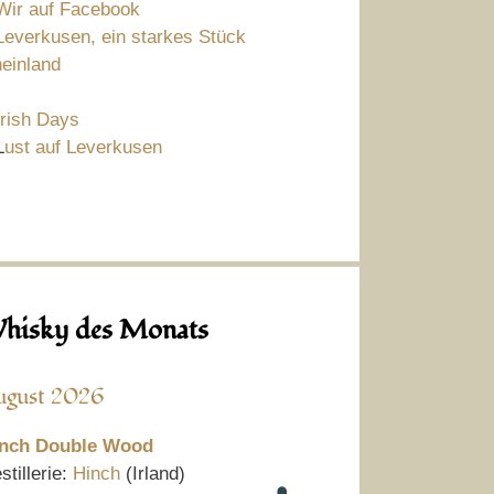
Wir auf Facebook
Leverkusen, ein starkes Stück
einland
Irish Days
L
ust auf Leverkusen
hisky des Monats
ugust 2026
nch Double Wood
stillerie:
Hinch
(Irland)