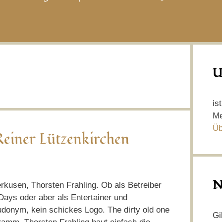
U
is
Me
Üb
Reiner Lützenkirchen
N
erkusen, Thorsten Frahling. Ob als Betreiber
Days oder aber als Entertainer und
udonym, kein schickes Logo. The dirty old one
Gi