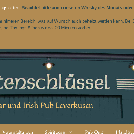
ungszeiten.
Beachtet bitte auch unseren Whisky des Monats oder
 im hinteren Bereich, was auf Wunsch auch beheizt werden kann. Bei 
 bei Tastings öffnen wir ca. 20 Minuten vorher.
r und Irish Pub Leverkusen
Veranstaltungen
Spirituosen
Pub Quiz
Irlandfr