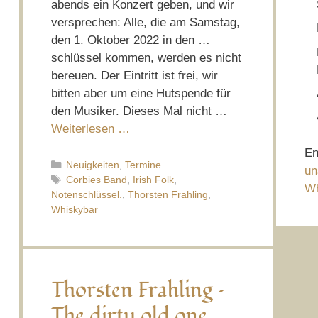
abends ein Konzert geben, und wir
versprechen: Alle, die am Samstag,
den 1. Oktober 2022 in den …
schlüssel kommen, werden es nicht
bereuen. Der Eintritt ist frei, wir
bitten aber um eine Hutspende für
den Musiker. Dieses Mal nicht …
Weiterlesen …
En
Kategorien
Neuigkeiten
,
Termine
un
Schlagwörter
Corbies Band
,
Irish Folk
,
Wh
Notenschlüssel.
,
Thorsten Frahling
,
Whiskybar
Thorsten Frahling –
The dirty old one