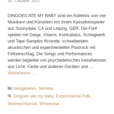
30. Oktober 2017
DINGOES ATE MY BABY sind ein Kollektiv von vier
Musikern und Künstlern mit ihrem Kassettenspieler
aus Sunnydale, CA und Leipzig, GER. Die Fünf
spielen mit Geige, Gitarre, Kontrabass, Schlagwerk
und Tape-Samples flirrende, schwebenden
akustischen und experimentellen Postrock mit
Folkeinschlag. Die Songs und Performances
werden begleitet von psychedelischen Installationen
aus Licht, Farbe und anderen Geräten und …
Weiterlesen …
Kategorien
Neuigkeiten
,
Termine
Schlagwörter
Dingoes ate my baby
,
Experimental Folk
,
Notenschlüssel
,
Whiskybar