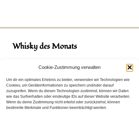
Whisky des Monats
August 2026
Cookie-Zustimmung verwalten
Hinch Double Wood
Um dir ein optimales Erlebnis zu bieten, verwenden wir Technologien wie
Cookies, um Geräteinformationen zu speichern und/oder darauf
Destillerie:
Hinch
(Irland)
zuzugreifen. Wenn du diesen Technologien zustimmst, können wir Daten
Single Malt, 43.0%
wie das Surfverhalten oder eindeutige IDs auf dieser Website verarbeiten.
Wenn du deine Zustimmung nicht erteilst oder zurückziehst, können
Peated: Nein
bestimmte Merkmale und Funktionen beeinträchtigt werden.
Fass: Virgin Oak, Bourbon Fass
Alter: 5 Jahre
4,00 EUR