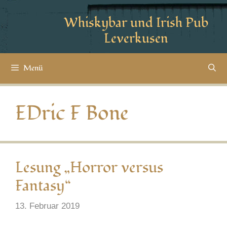
Whiskybar und Irish Pub
Leverkusen
Menü
EDric F Bone
Lesung „Horror versus
Fantasy“
13. Februar 2019