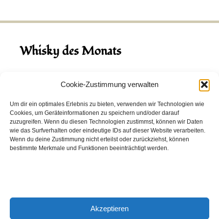
Whisky des Monats
August 2026
Cookie-Zustimmung verwalten
Hinch Double Wood
Um dir ein optimales Erlebnis zu bieten, verwenden wir Technologien wie
Cookies, um Geräteinformationen zu speichern und/oder darauf
Destillerie:
Hinch
(Irland)
zuzugreifen. Wenn du diesen Technologien zustimmst, können wir Daten
Single Malt, 43.0%
wie das Surfverhalten oder eindeutige IDs auf dieser Website verarbeiten.
Wenn du deine Zustimmung nicht erteilst oder zurückziehst, können
Peated: Nein
bestimmte Merkmale und Funktionen beeinträchtigt werden.
Fass: Virgin Oak, Bourbon Fass
Alter: 5 Jahre
4,00 EUR
Akzeptieren
Entdecke viele weitere Whiskys
in unserem