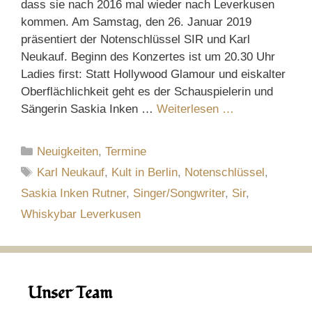
dass sie nach 2016 mal wieder nach Leverkusen
kommen. Am Samstag, den 26. Januar 2019
präsentiert der Notenschlüssel SIR und Karl
Neukauf. Beginn des Konzertes ist um 20.30 Uhr
Ladies first: Statt Hollywood Glamour und eiskalter
Oberflächlichkeit geht es der Schauspielerin und
Sängerin Saskia Inken …
Weiterlesen …
Kategorien
Neuigkeiten
,
Termine
Schlagwörter
Karl Neukauf
,
Kult in Berlin
,
Notenschlüssel
,
Saskia Inken Rutner
,
Singer/Songwriter
,
Sir
,
Whiskybar Leverkusen
Unser Team