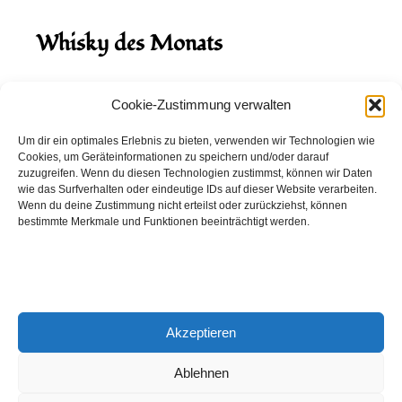
Whisky des Monats
August 2026
Cookie-Zustimmung verwalten
Hinch Double Wood
Um dir ein optimales Erlebnis zu bieten, verwenden wir Technologien wie
Cookies, um Geräteinformationen zu speichern und/oder darauf
Destillerie:
Hinch
(Irland)
zuzugreifen. Wenn du diesen Technologien zustimmst, können wir Daten
Single Malt, 43.0%
wie das Surfverhalten oder eindeutige IDs auf dieser Website verarbeiten.
Wenn du deine Zustimmung nicht erteilst oder zurückziehst, können
Peated: Nein
bestimmte Merkmale und Funktionen beeinträchtigt werden.
Fass: Virgin Oak, Bourbon Fass
Alter: 5 Jahre
4,00 EUR
Akzeptieren
Entdecke viele weitere Whiskys
in unserem
Whisky-Guide
oder
in den Whiskys des Monats.
Ablehnen