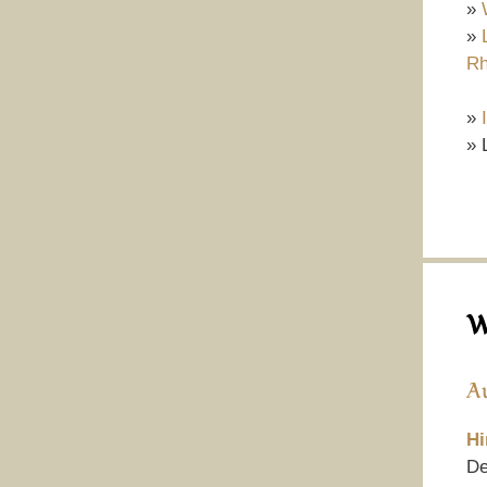
»
»
Rh
»
» 
W
A
Hi
De