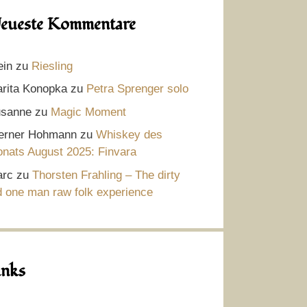
eueste Kommentare
ein
zu
Riesling
rita Konopka
zu
Petra Sprenger solo
sanne
zu
Magic Moment
rner Hohmann
zu
Whiskey des
nats August 2025: Finvara
rc
zu
Thorsten Frahling – The dirty
d one man raw folk experience
inks