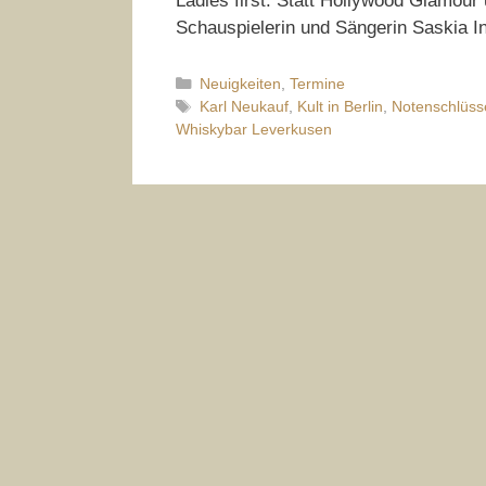
Ladies first: Statt Hollywood Glamour 
Schauspielerin und Sängerin Saskia 
Kategorien
Neuigkeiten
,
Termine
Schlagwörter
Karl Neukauf
,
Kult in Berlin
,
Notenschlüss
Whiskybar Leverkusen