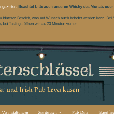
ungszeiten.
Beachtet bitte auch unseren Whisky des Monats oder
 im hinteren Bereich, was auf Wunsch auch beheizt werden kann. Bei 
 bei Tastings öffnen wir ca. 20 Minuten vorher.
r und Irish Pub Leverkusen
Veranstaltungen
Spirituosen
Pub Quiz
Irlandfr