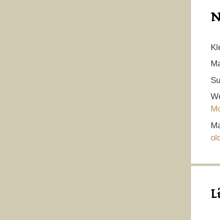
N
Kl
Ma
Su
We
Mo
Ma
ol
L