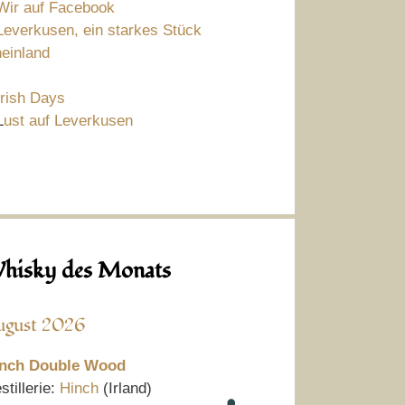
Wir auf Facebook
Leverkusen, ein starkes Stück
einland
Irish Days
L
ust auf Leverkusen
hisky des Monats
ugust 2026
nch Double Wood
stillerie:
Hinch
(Irland)