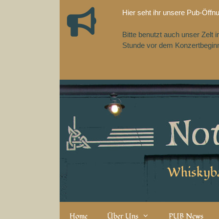
Zum
Hier seht ihr unsere Pub-Öffn
Inhalt
springen
Bitte benutzt auch unser Zelt
Stunde vor dem Konzertbeginn,
Whiskyba
Home
Über Uns
PUB News