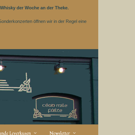
 Whisky der Woche an der Theke.
Sonderkonzerten öffnen wir in der Regel eine
eunde Leverkusen
Newsletter