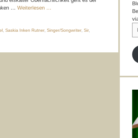
und eiskalter Oberflächlichkeit geht es der
Bl
Inken …
Weiterlesen …
Be
vi
E-
el
,
Saskia Inken Rutner
,
Singer/Songwriter
,
Sir
,
Ma
Ad