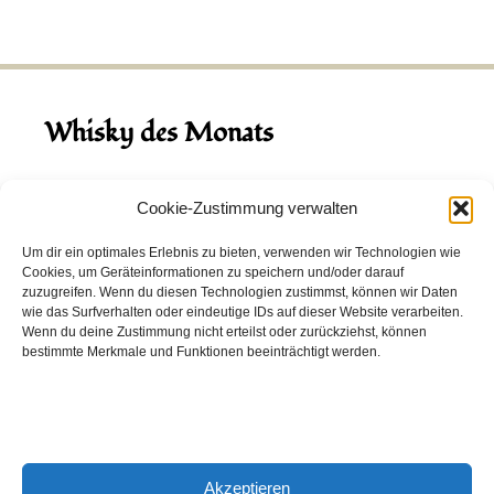
Whisky des Monats
August 2026
Cookie-Zustimmung verwalten
Hinch Double Wood
Um dir ein optimales Erlebnis zu bieten, verwenden wir Technologien wie
Cookies, um Geräteinformationen zu speichern und/oder darauf
Destillerie:
Hinch
(Irland)
zuzugreifen. Wenn du diesen Technologien zustimmst, können wir Daten
Single Malt, 43.0%
wie das Surfverhalten oder eindeutige IDs auf dieser Website verarbeiten.
Wenn du deine Zustimmung nicht erteilst oder zurückziehst, können
Peated: Nein
bestimmte Merkmale und Funktionen beeinträchtigt werden.
Fass: Virgin Oak, Bourbon Fass
Alter: 5 Jahre
4,00 EUR
Akzeptieren