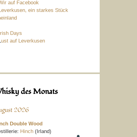
Wir auf Facebook
Leverkusen, ein starkes Stück
einland
Irish Days
L
ust auf Leverkusen
hisky des Monats
ugust 2026
nch Double Wood
stillerie:
Hinch
(Irland)