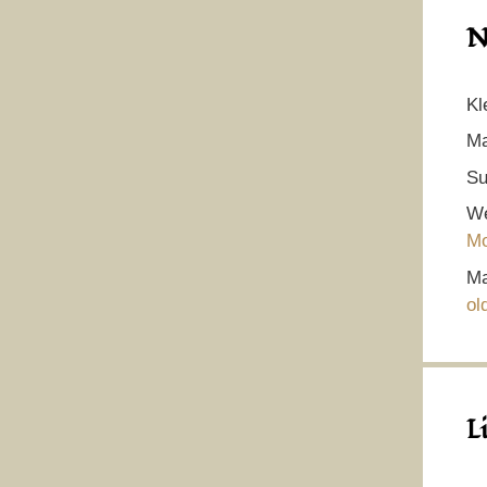
N
Kl
Ma
Su
We
Mo
Ma
ol
L