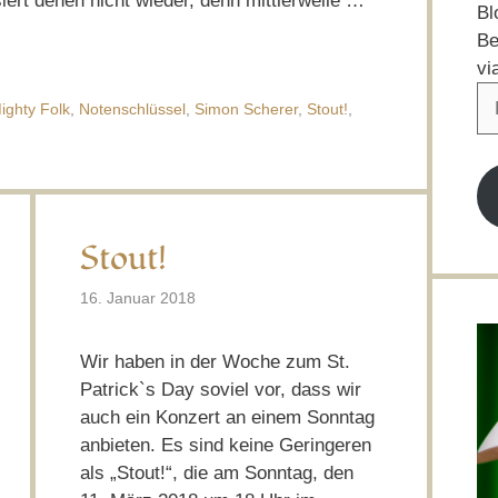
ert denen nicht wieder, denn mittlerweile …
Bl
Be
vi
E-
ighty Folk
,
Notenschlüssel
,
Simon Scherer
,
Stout!
,
Ma
Ad
Stout!
16. Januar 2018
Wir haben in der Woche zum St.
Patrick`s Day soviel vor, dass wir
auch ein Konzert an einem Sonntag
anbieten. Es sind keine Geringeren
als „Stout!“, die am Sonntag, den