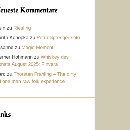
eueste Kommentare
ein
zu
Riesling
rita Konopka
zu
Petra Sprenger solo
sanne
zu
Magic Moment
rner Hohmann
zu
Whiskey des
nats August 2025: Finvara
rc
zu
Thorsten Frahling – The dirty
d one man raw folk experience
inks