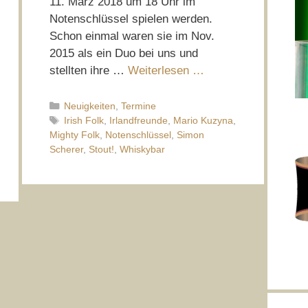
11. März 2018 um 18 Uhr im
Notenschlüssel spielen werden.
Schon einmal waren sie im Nov.
2015 als ein Duo bei uns und
stellten ihre …
Weiterlesen …
Kategorien
Neuigkeiten
,
Termine
Schlagwörter
Irish Folk
,
Irlandfreunde
,
Mario Kuzyna
,
Mighty Folk
,
Notenschlüssel
,
Simon
Scherer
,
Stout!
,
Whiskybar