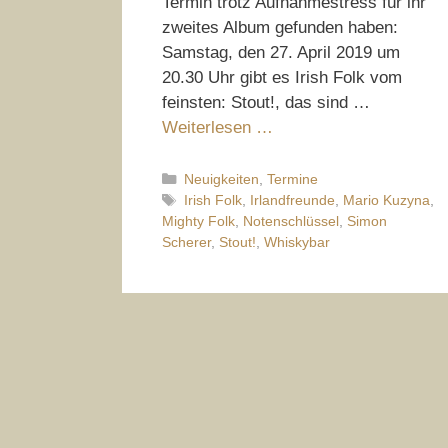
Termin trotz Aufnahmestress für ihr
zweites Album gefunden haben:
Samstag, den 27. April 2019 um
20.30 Uhr gibt es Irish Folk vom
feinsten: Stout!, das sind …
Weiterlesen …
Kategorien
Neuigkeiten
,
Termine
Schlagwörter
Irish Folk
,
Irlandfreunde
,
Mario Kuzyna
,
Mighty Folk
,
Notenschlüssel
,
Simon
Scherer
,
Stout!
,
Whiskybar