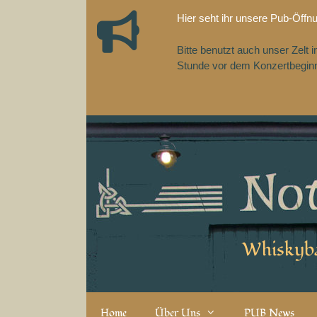
Zum
Hier seht ihr unsere Pub-Öffn
Inhalt
springen
Bitte benutzt auch unser Zelt
Stunde vor dem Konzertbeginn,
Whiskyba
Home
Über Uns
PUB News