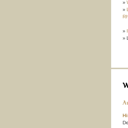
»
»
Rh
»
» 
W
A
Hi
De