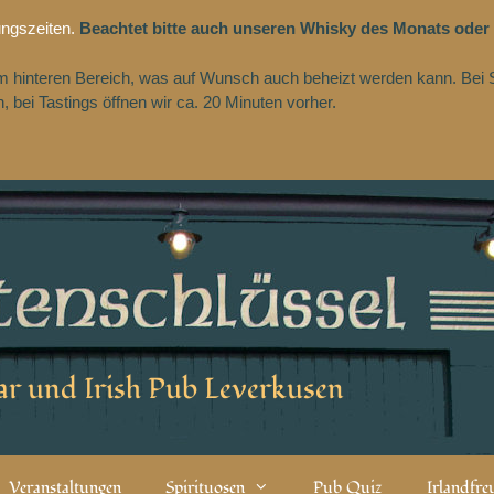
ungszeiten.
Beachtet bitte auch unseren Whisky des Monats oder
 im hinteren Bereich, was auf Wunsch auch beheizt werden kann. Bei 
 bei Tastings öffnen wir ca. 20 Minuten vorher.
r und Irish Pub Leverkusen
Veranstaltungen
Spirituosen
Pub Quiz
Irlandfr