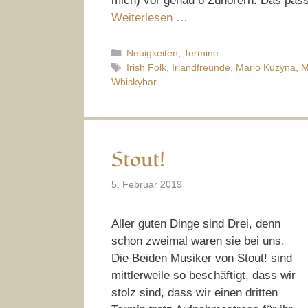
mich) vor genau 6 Zuhörern. Das passi
Weiterlesen …
Kategorien
Neuigkeiten
,
Termine
Schlagwörter
Irish Folk
,
Irlandfreunde
,
Mario Kuzyna
,
M
Whiskybar
Stout!
5. Februar 2019
Aller guten Dinge sind Drei, denn
schon zweimal waren sie bei uns.
Die Beiden Musiker von Stout! sind
mittlerweile so beschäftigt, dass wir
stolz sind, dass wir einen dritten