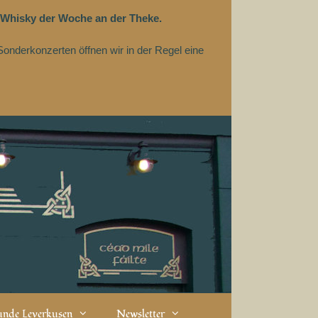
 Whisky der Woche an der Theke.
Sonderkonzerten öffnen wir in der Regel eine
eunde Leverkusen
Newsletter