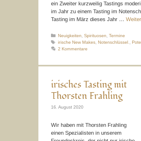
ein Zweiter kurzweilig Tastings moder
im Jahr zu einem Tasting im Notensch
Tasting im März dieses Jahr …
Weite
Kategorien
Neuigkeiten
,
Spirituosen
,
Termine
Schlagwörter
irische New Makes
,
Notenschlüssel.
,
Pot
2 Kommentare
irisches Tasting mit
Thorsten Frahling
16. August 2020
Wir haben mit Thorsten Frahling
einen Spezialisten in unserem
Freundeskreis, der nicht nur irische