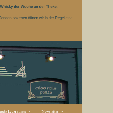
 Whisky der Woche an der Theke.
Sonderkonzerten öffnen wir in der Regel eine
eunde Leverkusen
Newsletter