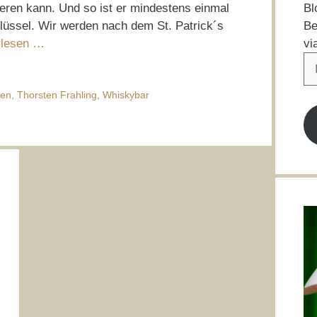
Bl
ieren kann. Und so ist er mindestens einmal
Be
lüssel. Wir werden nach dem St. Patrick´s
vi
rlesen …
E-
Ma
Ad
een
,
Thorsten Frahling
,
Whiskybar