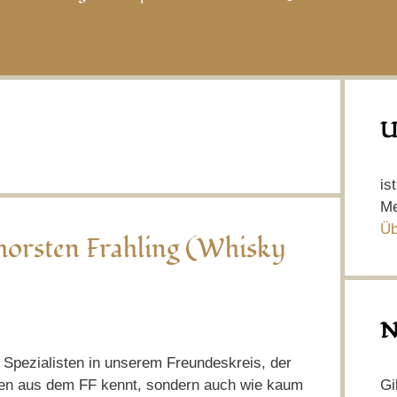
U
is
Me
Üb
horsten Frahling (Whisky
N
 Spezialisten in unserem Freundeskreis, der
Gi
llen aus dem FF kennt, sondern auch wie kaum