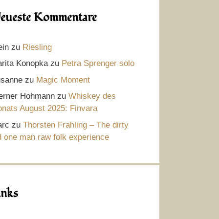
eueste Kommentare
ein
zu
Riesling
rita Konopka
zu
Petra Sprenger solo
sanne
zu
Magic Moment
rner Hohmann
zu
Whiskey des
nats August 2025: Finvara
rc
zu
Thorsten Frahling – The dirty
d one man raw folk experience
inks