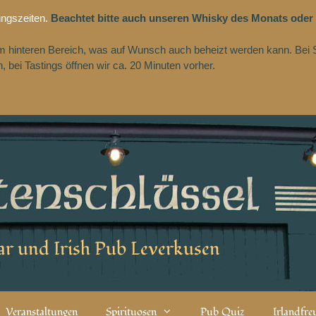
ungszeiten.
Beachtet bitte auch unseren Whisky des Monats oder
 im hinteren Bereich, was auf Wunsch auch beheizt werden kann. Bei 
 bei Tastings öffnen wir ca. 20 Minuten vorher.
r und Irish Pub Leverkusen
Veranstaltungen
Spirituosen
Pub Quiz
Irlandfr