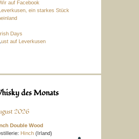
Wir auf Facebook
Leverkusen, ein starkes Stück
einland
Irish Days
L
ust auf Leverkusen
hisky des Monats
ugust 2026
nch Double Wood
stillerie:
Hinch
(Irland)