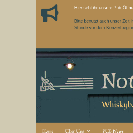
Zum
Hier seht ihr unsere Pub-Öffn
Inhalt
springen
Bitte benutzt auch unser Zelt
Stunde vor dem Konzertbeginn,
Whiskyba
Home
Über Uns
PUB News