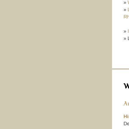
»
»
Rh
»
» 
W
A
Hi
De