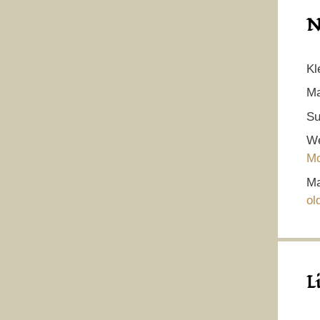
N
Kl
Ma
Su
We
Mo
Ma
ol
L