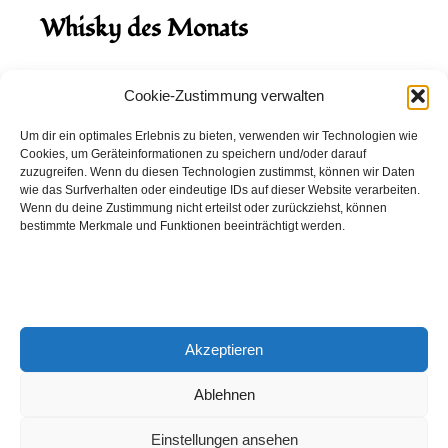
Whisky des Monats
August 2026
Cookie-Zustimmung verwalten
Hinch Double Wood
Um dir ein optimales Erlebnis zu bieten, verwenden wir Technologien wie
Cookies, um Geräteinformationen zu speichern und/oder darauf
Destillerie:
Hinch
(Irland)
zuzugreifen. Wenn du diesen Technologien zustimmst, können wir Daten
Single Malt, 43.0%
wie das Surfverhalten oder eindeutige IDs auf dieser Website verarbeiten.
Wenn du deine Zustimmung nicht erteilst oder zurückziehst, können
Peated: Nein
bestimmte Merkmale und Funktionen beeinträchtigt werden.
Fass: Virgin Oak, Bourbon Fass
Alter: 5 Jahre
4,00 EUR
Akzeptieren
Entdecke viele weitere Whiskys
in unserem
Whisky-Guide
oder
in den Whiskys des Monats.
Ablehnen
Einstellungen ansehen