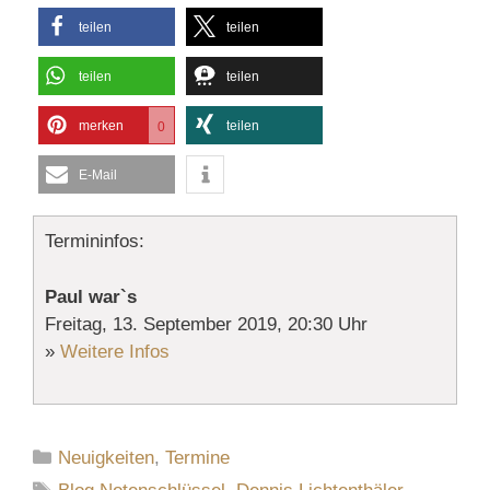
teilen
teilen
teilen
teilen
merken
teilen
0
E-Mail
Termininfos:
Paul war`s
Freitag, 13. September 2019, 20:30 Uhr
»
Weitere Infos
Kategorien
Neuigkeiten
,
Termine
Schlagwörter