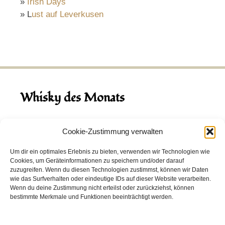
»
Irish Days
» L
ust auf Leverkusen
Whisky des Monats
August 2026
Cookie-Zustimmung verwalten
Hinch Double Wood
Um dir ein optimales Erlebnis zu bieten, verwenden wir Technologien wie
Cookies, um Geräteinformationen zu speichern und/oder darauf
Destillerie:
Hinch
(Irland)
zuzugreifen. Wenn du diesen Technologien zustimmst, können wir Daten
Single Malt, 43.0%
wie das Surfverhalten oder eindeutige IDs auf dieser Website verarbeiten.
Wenn du deine Zustimmung nicht erteilst oder zurückziehst, können
Peated: Nein
bestimmte Merkmale und Funktionen beeinträchtigt werden.
Fass: Virgin Oak, Bourbon Fass