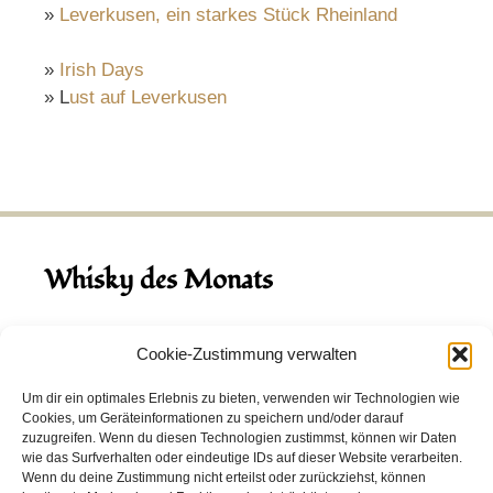
»
Leverkusen, ein starkes Stück Rheinland
»
Irish Days
» L
ust auf Leverkusen
Whisky des Monats
August 2026
Cookie-Zustimmung verwalten
Hinch Double Wood
Um dir ein optimales Erlebnis zu bieten, verwenden wir Technologien wie
Cookies, um Geräteinformationen zu speichern und/oder darauf
Destillerie:
Hinch
(Irland)
zuzugreifen. Wenn du diesen Technologien zustimmst, können wir Daten
Single Malt, 43.0%
wie das Surfverhalten oder eindeutige IDs auf dieser Website verarbeiten.
Wenn du deine Zustimmung nicht erteilst oder zurückziehst, können
Peated: Nein