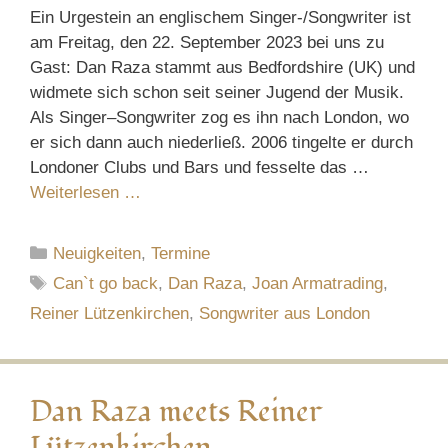
Ein Urgestein an englischem Singer-/Songwriter ist
am Freitag, den 22. September 2023 bei uns zu
Gast: Dan Raza stammt aus Bedfordshire (UK) und
widmete sich schon seit seiner Jugend der Musik.
Als Singer–Songwriter zog es ihn nach London, wo
er sich dann auch niederließ. 2006 tingelte er durch
Londoner Clubs und Bars und fesselte das …
Weiterlesen …
Kategorien
Neuigkeiten
,
Termine
Schlagwörter
Can`t go back
,
Dan Raza
,
Joan Armatrading
,
Reiner Lützenkirchen
,
Songwriter aus London
Dan Raza meets Reiner
Lützenkirchen