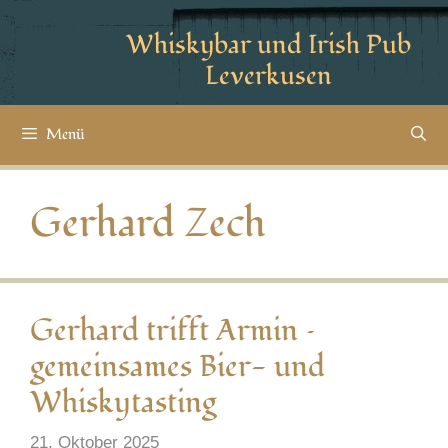
Whiskybar und Irish Pub
Leverkusen
Menü
Gerhard Zech
Gerhard trifft Armin –
gemeinsames Bier- und
Whiskytasting
21. Oktober 2025