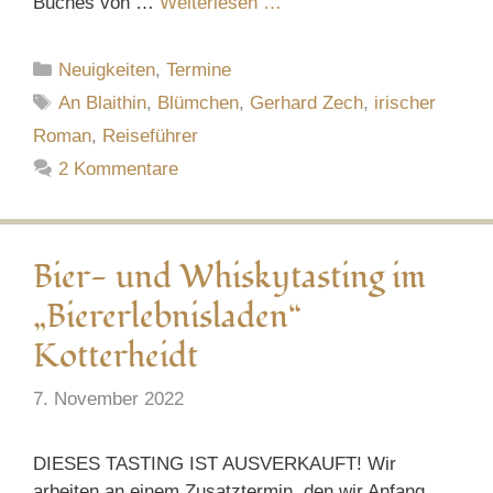
Buches von …
Weiterlesen …
Kategorien
Neuigkeiten
,
Termine
Schlagwörter
An Blaithin
,
Blümchen
,
Gerhard Zech
,
irischer
Roman
,
Reiseführer
2 Kommentare
Bier- und Whiskytasting im
„Biererlebnisladen“
Kotterheidt
7. November 2022
DIESES TASTING IST AUSVERKAUFT! Wir
arbeiten an einem Zusatztermin, den wir Anfang