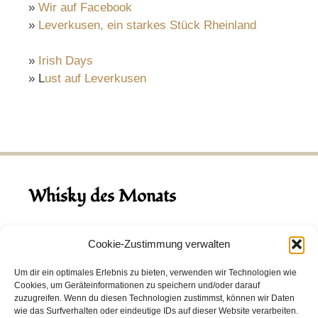
»
Wir auf Facebook
»
Leverkusen, ein starkes Stück Rheinland
»
Irish Days
» L
ust auf Leverkusen
Whisky des Monats
August 2026
Cookie-Zustimmung verwalten
Hinch Double Wood
Um dir ein optimales Erlebnis zu bieten, verwenden wir Technologien wie
Cookies, um Geräteinformationen zu speichern und/oder darauf
Destillerie:
Hinch
(Irland)
zuzugreifen. Wenn du diesen Technologien zustimmst, können wir Daten
Single Malt, 43.0%
wie das Surfverhalten oder eindeutige IDs auf dieser Website verarbeiten.