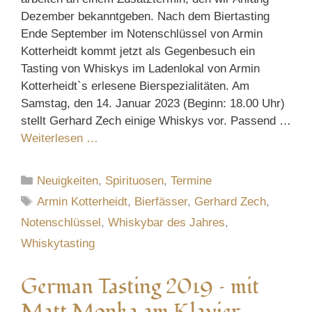
Dezember bekanntgeben. Nach dem Biertasting
Ende September im Notenschlüssel von Armin
Kotterheidt kommt jetzt als Gegenbesuch ein
Tasting von Whiskys im Ladenlokal von Armin
Kotterheidt`s erlesene Bierspezialitäten. Am
Samstag, den 14. Januar 2023 (Beginn: 18.00 Uhr)
stellt Gerhard Zech einige Whiskys vor. Passend …
Weiterlesen …
Kategorien
Neuigkeiten
,
Spirituosen
,
Termine
Schlagwörter
Armin Kotterheidt
,
Bierfässer
,
Gerhard Zech
,
Notenschlüssel
,
Whiskybar des Jahres
,
Whiskytasting
German Tasting 2019 – mit
Matt Monka am Klavier