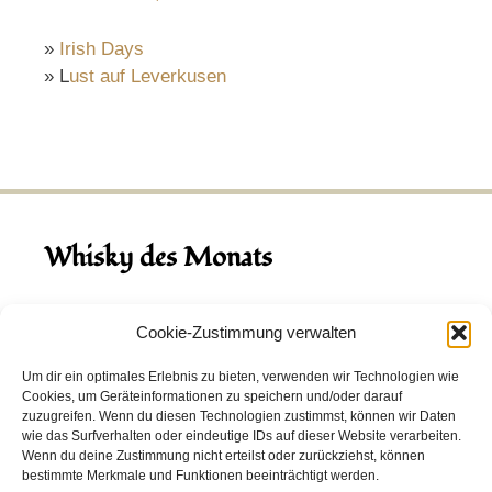
»
Irish Days
» L
ust auf Leverkusen
Whisky des Monats
August 2026
Cookie-Zustimmung verwalten
Hinch Double Wood
Um dir ein optimales Erlebnis zu bieten, verwenden wir Technologien wie
Cookies, um Geräteinformationen zu speichern und/oder darauf
Destillerie:
Hinch
(Irland)
zuzugreifen. Wenn du diesen Technologien zustimmst, können wir Daten
Single Malt, 43.0%
wie das Surfverhalten oder eindeutige IDs auf dieser Website verarbeiten.
Wenn du deine Zustimmung nicht erteilst oder zurückziehst, können
Peated: Nein
bestimmte Merkmale und Funktionen beeinträchtigt werden.