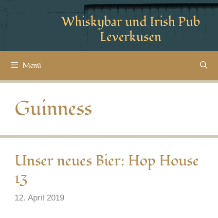
Whiskybar und Irish Pub
Leverkusen
Menü
Guinness
Unser neues Bier: Hop House
13
12. April 2019