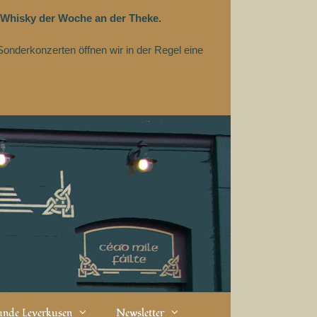
 Whisky der Woche an der Theke.
Sonderkonzerten öffnen wir in der Regel eine
eunde Leverkusen
Newsletter