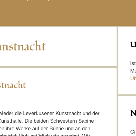
nstnacht
U
is
Me
Üb
stnacht
N
 wieder die Leverkusener Kunstnacht und der
Kunsthalle. Die beiden Schwestern Sabine
en ihre Werke auf der Bühne und an den
Gi