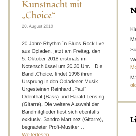
Kunstnacht mit
N
„Choice“
20. August 2018
Kl
Ma
20 Jahre Rhythm `n Blues-Rock live
Su
aus Opladen, jetzt am Freitag, den
5. Oktober 2018 erstmals im
We
Notenschlüssel um 20.30 Uhr. Die
Mo
Band ‚Choice‚ findet 1998 ihren
Ma
Ursprung in den Opladener Musik-
ol
Urgesteinen Reinhard „Paul“
Odenthal (Bass) und Harald Lensing
(Gitarre). Die weitere Auswahl der
Bandmitglieder liest sich ebenfalls
L
exklusiv. Sandro Martinez (Gitarre),
begnadeter Profi-Musiker …
Weiterlesen …