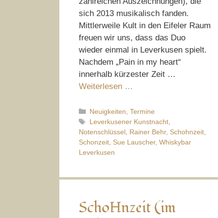
zahlreichen Auszeichnungen), die
sich 2013 musikalisch fanden.
Mittlerweile Kult in den Eifeler Raum
freuen wir uns, dass das Duo
wieder einmal in Leverkusen spielt.
Nachdem „Pain in my heart“
innerhalb kürzester Zeit …
Weiterlesen …
Kategorien
Neuigkeiten
,
Termine
Schlagwörter
Leverkusener Kunstnacht
,
Notenschlüssel
,
Rainer Behr
,
Schohnzeit
,
Schonzeit
,
Sue Lauscher
,
Whiskybar
Leverkusen
SchoHnzeit (im