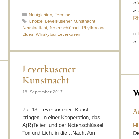
»
»
Kategorien
Neuigkeiten
,
Termine
Rh
Schlagwörter
Choice
,
Leverkusener Kunstnacht
,
Neustadtfest
,
Notenschlüssel
,
Rhythm and
»
Blues
,
Whiskybar Leverkusen
» 
Leverkusener
Kunstnacht
W
18. September 2017
Zur 13. Leverkusener Kunst…
A
bringen, in einer Kooperation, das
A(R)Telier und der Notenschlüssel
Hi
Ton und Licht in die…Nacht Am
De