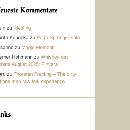
eueste Kommentare
ein
zu
Riesling
rita Konopka
zu
Petra Sprenger solo
sanne
zu
Magic Moment
rner Hohmann
zu
Whiskey des
nats August 2025: Finvara
rc
zu
Thorsten Frahling – The dirty
d one man raw folk experience
inks