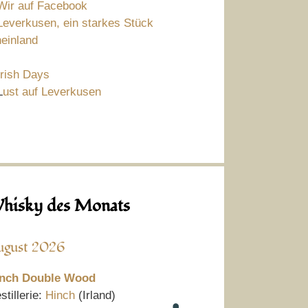
Wir auf Facebook
Leverkusen, ein starkes Stück
einland
Irish Days
L
ust auf Leverkusen
hisky des Monats
ugust 2026
nch Double Wood
stillerie:
Hinch
(Irland)