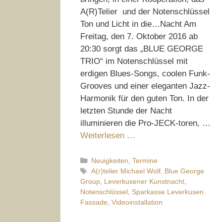
A(R)Telier und der Notenschlüssel
Ton und Licht in die…Nacht Am
Freitag, den 7. Oktober 2016 ab
20:30 sorgt das „BLUE GEORGE
TRIO“ im Notenschlüssel mit
erdigen Blues-Songs, coolen Funk-
Grooves und einer eleganten Jazz-
Harmonik für den guten Ton. In der
letzten Stunde der Nacht
illuminieren die Pro-JECK-toren, …
Weiterlesen …
Kategorien
Neuigkeiten
,
Termine
Schlagwörter
A(r)telier Michael Wolf
,
Blue George
Group
,
Leverkusener Kunstnacht
,
Notenschlüssel
,
Sparkasse Leverkusen
Fassade
,
Videoinstallation