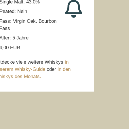
Single Malt, 43.0%
Peated: Nein
Fass: Virgin Oak, Bourbon
Fass
Alter: 5 Jahre
4,00 EUR
tdecke viele weitere Whiskys
in
serem Whisky-Guide
oder
in den
iskys des Monats.