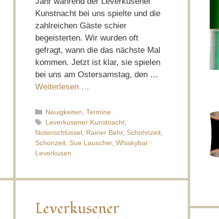
Jahr während der Leverkusener
Kunstnacht bei uns spielte und die
zahlreichen Gäste schier
begeisterten. Wir wurden oft
gefragt, wann die das nächste Mal
kommen. Jetzt ist klar, sie spielen
bei uns am Ostersamstag, den …
Weiterlesen …
Kategorien
Neuigkeiten
,
Termine
Schlagwörter
Leverkusener Kunstnacht
,
Notenschlüssel
,
Rainer Behr
,
Schohnzeit
,
Schonzeit
,
Sue Lauscher
,
Whiskybar
Leverkusen
Leverkusener