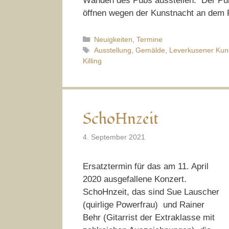
Wänden des Pubs ausstellen. Der Pubb
öffnen wegen der Kunstnacht an dem 
Kategorien
Neuigkeiten
,
Termine
Schlagwörter
Ausstellung
,
Gemälde
,
Leverkusener Kun
Killing
SchoHnzeit
4. September 2021
Ersatztermin für das am 11. April
2020 ausgefallene Konzert.
SchoHnzeit, das sind Sue Lauscher
(quirlige Powerfrau) und Rainer
Behr (Gitarrist der Extraklasse mit