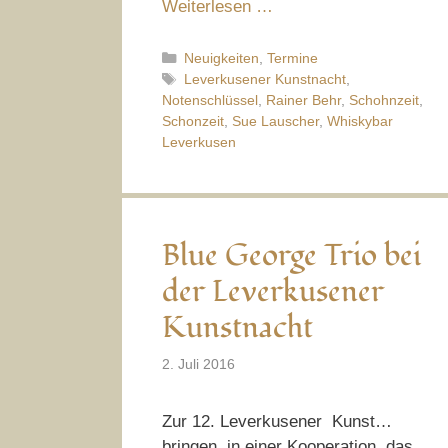
Weiterlesen …
Kategorien
Neuigkeiten
,
Termine
Schlagwörter
Leverkusener Kunstnacht
,
Notenschlüssel
,
Rainer Behr
,
Schohnzeit
,
Schonzeit
,
Sue Lauscher
,
Whiskybar
Leverkusen
Blue George Trio bei
der Leverkusener
Kunstnacht
2. Juli 2016
Zur 12. Leverkusener Kunst…
bringen, in einer Kooperation, das