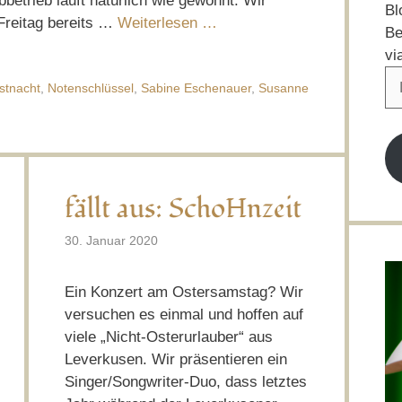
etrieb läuft natürlich wie gewohnt. Wir
Bl
Freitag bereits …
Weiterlesen …
Be
vi
E-
stnacht
,
Notenschlüssel
,
Sabine Eschenauer
,
Susanne
Ma
Ad
fällt aus: SchoHnzeit
30. Januar 2020
Ein Konzert am Ostersamstag? Wir
versuchen es einmal und hoffen auf
viele „Nicht-Osterurlauber“ aus
Leverkusen. Wir präsentieren ein
Singer/Songwriter-Duo, dass letztes