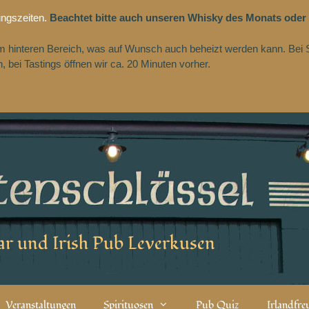
ungszeiten.
Beachtet bitte auch unseren Whisky des Monats oder
 im hinteren Bereich, was auf Wunsch auch beheizt werden kann. Bei 
 bei Tastings öffnen wir ca. 20 Minuten vorher.
r und Irish Pub Leverkusen
Veranstaltungen
Spirituosen
Pub Quiz
Irlandfr