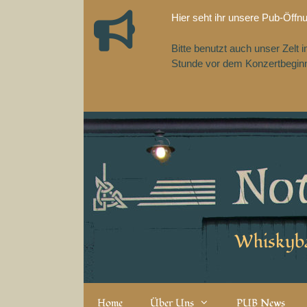
Zum
Hier seht ihr unsere Pub-Öffn
Inhalt
springen
Bitte benutzt auch unser Zelt
Stunde vor dem Konzertbeginn,
Whiskyba
Home
Über Uns
PUB News