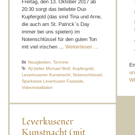
Freitag, den 13. Oktober 2017 ab
20:30 sorgt das beliebte Duo
Kupfergold (das sind Tina und Arne,
die auch am St. Patrick`s Day
immer bei uns spielen) im
Notenschlüssel für den guten Ton
mit viel irischen …
Weiterlesen …
Kategorien
Neuigkeiten
,
Termine
En
Schlagwörter
A(r)telier Michael Wolf
,
Kupfergold
,
un
Leverkusener Kunstnacht
,
Notenschlüssel
,
Wh
Sparkasse Leverkusen Fassade
,
Videoinstallation
Leverkusener
Kunstnacht (mit