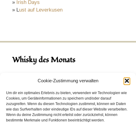
»
Irish Days
» L
ust auf Leverkusen
Whisky des Monats
August 2026
Cookie-Zustimmung verwalten
Hinch Double Wood
Um dir ein optimales Erlebnis zu bieten, verwenden wir Technologien wie
Cookies, um Geräteinformationen zu speichern und/oder darauf
Destillerie:
Hinch
(Irland)
zuzugreifen. Wenn du diesen Technologien zustimmst, können wir Daten
Single Malt, 43.0%
wie das Surfverhalten oder eindeutige IDs auf dieser Website verarbeiten.
Wenn du deine Zustimmung nicht erteilst oder zurückziehst, können
Peated: Nein
bestimmte Merkmale und Funktionen beeinträchtigt werden.
Fass: Virgin Oak, Bourbon Fass