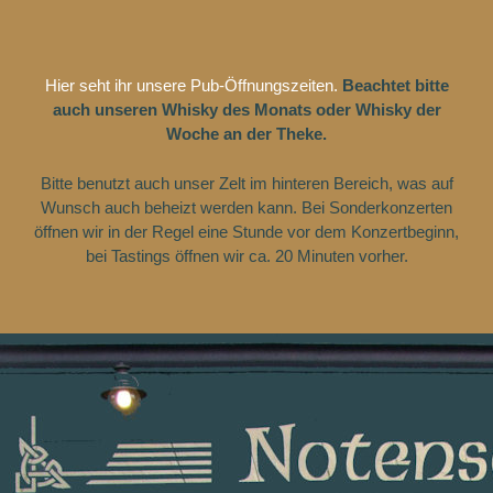
Zum
Inhalt
springen
Hier seht ihr unsere Pub-Öffnungszeiten.
Beachtet bitte
auch unseren Whisky des Monats oder Whisky der
Woche an der Theke.
Bitte benutzt auch unser Zelt im hinteren Bereich, was auf
Wunsch auch beheizt werden kann. Bei Sonderkonzerten
öffnen wir in der Regel eine Stunde vor dem Konzertbeginn,
bei Tastings öffnen wir ca. 20 Minuten vorher.