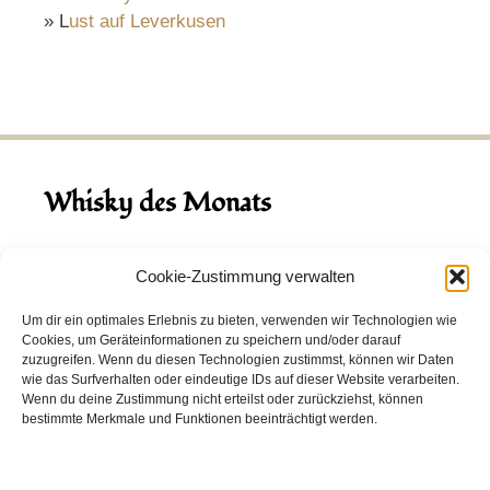
» L
ust auf Leverkusen
Whisky des Monats
August 2026
Cookie-Zustimmung verwalten
Hinch Double Wood
Um dir ein optimales Erlebnis zu bieten, verwenden wir Technologien wie
Cookies, um Geräteinformationen zu speichern und/oder darauf
Destillerie:
Hinch
(Irland)
zuzugreifen. Wenn du diesen Technologien zustimmst, können wir Daten
Single Malt, 43.0%
wie das Surfverhalten oder eindeutige IDs auf dieser Website verarbeiten.
Wenn du deine Zustimmung nicht erteilst oder zurückziehst, können
Peated: Nein
bestimmte Merkmale und Funktionen beeinträchtigt werden.
Fass: Virgin Oak, Bourbon Fass
Alter: 5 Jahre