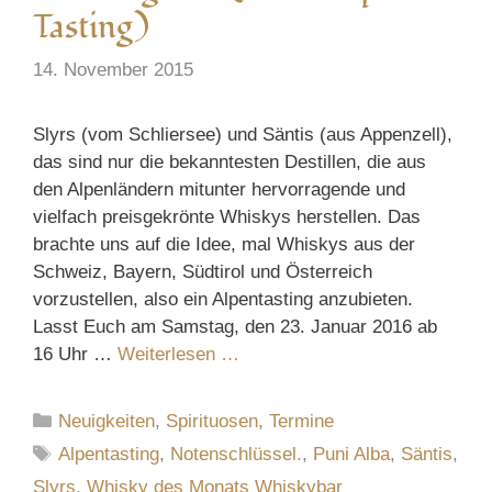
Tasting)
14. November 2015
Slyrs (vom Schliersee) und Säntis (aus Appenzell),
das sind nur die bekanntesten Destillen, die aus
den Alpenländern mitunter hervorragende und
vielfach preisgekrönte Whiskys herstellen. Das
brachte uns auf die Idee, mal Whiskys aus der
Schweiz, Bayern, Südtirol und Österreich
vorzustellen, also ein Alpentasting anzubieten.
Lasst Euch am Samstag, den 23. Januar 2016 ab
16 Uhr …
Weiterlesen …
Kategorien
Neuigkeiten
,
Spirituosen
,
Termine
Schlagwörter
Alpentasting
,
Notenschlüssel.
,
Puni Alba
,
Säntis
,
Slyrs
,
Whisky des Monats Whiskybar