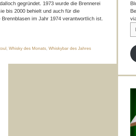
Bl
dalloch gegründet. 1973 wurde die Brennerei
Be
e bis 2000 behielt und auch für die
vi
Brennblasen im Jahr 1974 verantwortlich ist.
E-
Ma
Ad
toul
,
Whisky des Monats
,
Whiskybar des Jahres