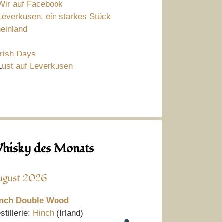
Wir auf Facebook
Leverkusen, ein starkes Stück
einland
Irish Days
L
ust auf Leverkusen
hisky des Monats
ugust 2026
nch Double Wood
stillerie:
Hinch
(Irland)