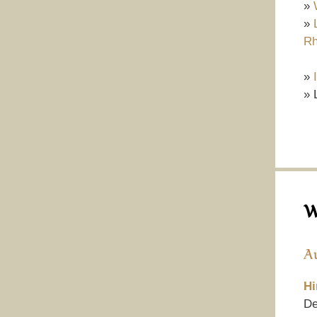
»
»
Rh
»
» 
W
A
Hi
De