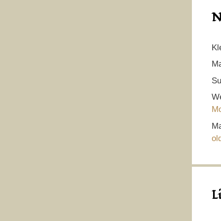
N
Kl
Ma
Su
We
Mo
Ma
ol
L