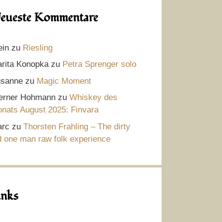
eueste Kommentare
ein
zu
Riesling
rita Konopka
zu
Petra Sprenger solo
sanne
zu
Magic Moment
rner Hohmann
zu
Whiskey des
nats August 2025: Finvara
rc
zu
Thorsten Frahling – The dirty
d one man raw folk experience
inks