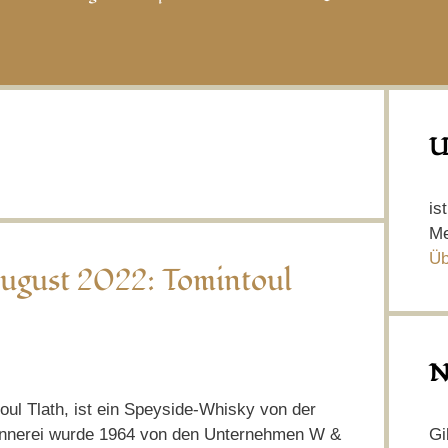
U
is
Me
Üb
ugust 2022: Tomintoul
N
ul Tlath, ist ein Speyside-Whisky von der
Gi
Brennerei wurde 1964 von den Unternehmen W &