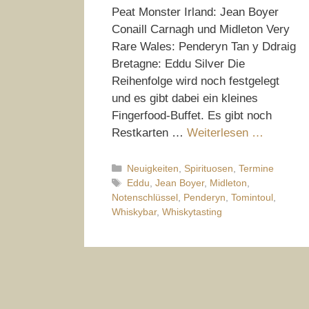
Peat Monster Irland: Jean Boyer
Conaill Carnagh und Midleton Very
Rare Wales: Penderyn Tan y Ddraig
Bretagne: Eddu Silver Die
Reihenfolge wird noch festgelegt
und es gibt dabei ein kleines
Fingerfood-Buffet. Es gibt noch
Restkarten …
Weiterlesen …
Kategorien
Neuigkeiten
,
Spirituosen
,
Termine
Schlagwörter
Eddu
,
Jean Boyer
,
Midleton
,
Notenschlüssel
,
Penderyn
,
Tomintoul
,
Whiskybar
,
Whiskytasting