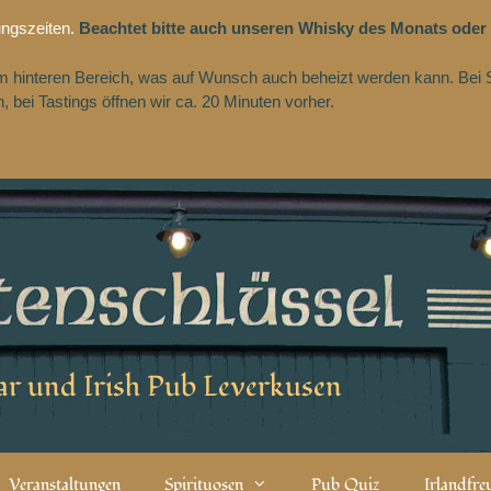
ungszeiten.
Beachtet bitte auch unseren Whisky des Monats oder
 im hinteren Bereich, was auf Wunsch auch beheizt werden kann. Bei 
 bei Tastings öffnen wir ca. 20 Minuten vorher.
r und Irish Pub Leverkusen
Veranstaltungen
Spirituosen
Pub Quiz
Irlandfr