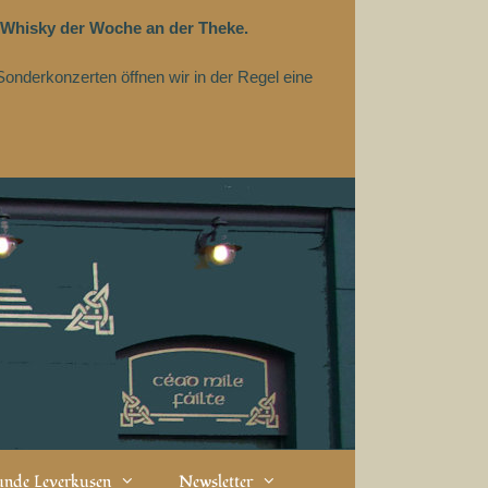
 Whisky der Woche an der Theke.
Sonderkonzerten öffnen wir in der Regel eine
eunde Leverkusen
Newsletter