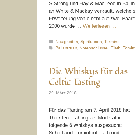
S Strong und Hay & MacLeod in Ballin
an White & Mackay verkauft, welche si
Erweiterung von einem auf zwei Paare 
2000 wurde …
Weiterlesen …
Kategorien
Neuigkeiten
,
Spirituosen
,
Termine
Schlagwörter
Ballantruan
,
Notenschlüssel
,
Tlath
,
Tomin
Die Whiskys für das
Celtic Tasting
29. März 2018
Für das Tasting am 7. April 2018 hat
Thorsten Frahling als Moderator
folgende 6 Whiskys ausgesucht:
Schottland: Tomintoul Tlath und