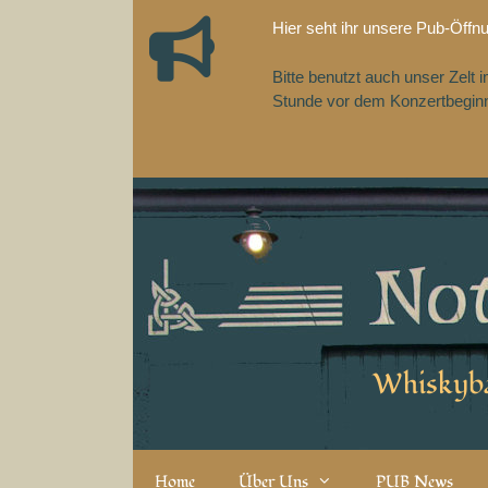
Zum
Hier seht ihr unsere Pub-Öffn
Inhalt
springen
Bitte benutzt auch unser Zelt
Stunde vor dem Konzertbeginn,
Whiskyba
Home
Über Uns
PUB News