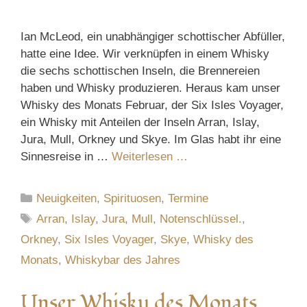
Ian McLeod, ein unabhängiger schottischer Abfüller,
hatte eine Idee. Wir verknüpfen in einem Whisky
die sechs schottischen Inseln, die Brennereien
haben und Whisky produzieren. Heraus kam unser
Whisky des Monats Februar, der Six Isles Voyager,
ein Whisky mit Anteilen der Inseln Arran, Islay,
Jura, Mull, Orkney und Skye. Im Glas habt ihr eine
Sinnesreise in …
Weiterlesen …
Kategorien
Neuigkeiten
,
Spirituosen
,
Termine
Schlagwörter
Arran
,
Islay
,
Jura
,
Mull
,
Notenschlüssel.
,
Orkney
,
Six Isles Voyager
,
Skye
,
Whisky des
Monats
,
Whiskybar des Jahres
Unser Whisky des Monats