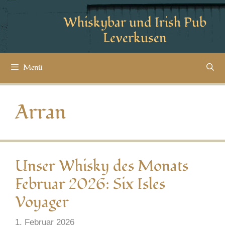
Whiskybar und Irish Pub
Leverkusen
Menü
Arran
Unser Whisky des Monats
Februar 2026: Six Isles
Voyager
1. Februar 2026