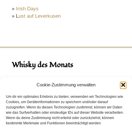
»
Irish Days
» L
ust auf Leverkusen
Whisky des Monats
August 2026
Cookie-Zustimmung verwalten
Hinch Double Wood
Um dir ein optimales Erlebnis zu bieten, verwenden wir Technologien wie
Cookies, um Geräteinformationen zu speichern und/oder darauf
Destillerie:
Hinch
(Irland)
zuzugreifen. Wenn du diesen Technologien zustimmst, können wir Daten
Single Malt, 43.0%
wie das Surfverhalten oder eindeutige IDs auf dieser Website verarbeiten.
Wenn du deine Zustimmung nicht erteilst oder zurückziehst, können
Peated: Nein
bestimmte Merkmale und Funktionen beeinträchtigt werden.
Fass: Virgin Oak, Bourbon Fass