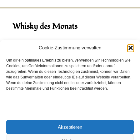
Whisky des Monats
August 2026
Cookie-Zustimmung verwalten
Hinch Double Wood
Um dir ein optimales Erlebnis zu bieten, verwenden wir Technologien wie
Cookies, um Geräteinformationen zu speichern und/oder darauf
Destillerie:
Hinch
(Irland)
zuzugreifen. Wenn du diesen Technologien zustimmst, können wir Daten
Single Malt, 43.0%
wie das Surfverhalten oder eindeutige IDs auf dieser Website verarbeiten.
Wenn du deine Zustimmung nicht erteilst oder zurückziehst, können
Peated: Nein
bestimmte Merkmale und Funktionen beeinträchtigt werden.
Fass: Virgin Oak, Bourbon Fass
Alter: 5 Jahre
4,00 EUR
Akzeptieren
Entdecke viele weitere Whiskys
in unserem