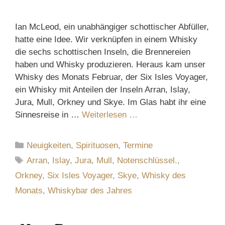
Ian McLeod, ein unabhängiger schottischer Abfüller,
hatte eine Idee. Wir verknüpfen in einem Whisky
die sechs schottischen Inseln, die Brennereien
haben und Whisky produzieren. Heraus kam unser
Whisky des Monats Februar, der Six Isles Voyager,
ein Whisky mit Anteilen der Inseln Arran, Islay,
Jura, Mull, Orkney und Skye. Im Glas habt ihr eine
Sinnesreise in …
Weiterlesen …
Kategorien
Neuigkeiten
,
Spirituosen
,
Termine
Schlagwörter
Arran
,
Islay
,
Jura
,
Mull
,
Notenschlüssel.
,
Orkney
,
Six Isles Voyager
,
Skye
,
Whisky des
Monats
,
Whiskybar des Jahres