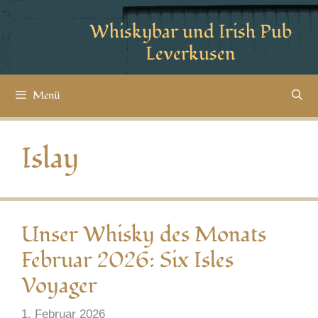
Whiskybar und Irish Pub
Leverkusen
Menü
Islay
Unser Whisky des Monats
Februar 2026: Six Isles
Voyager
1. Februar 2026