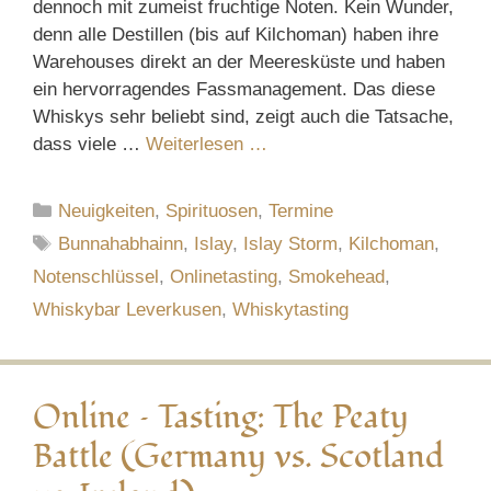
dennoch mit zumeist fruchtige Noten. Kein Wunder,
denn alle Destillen (bis auf Kilchoman) haben ihre
Warehouses direkt an der Meeresküste und haben
ein hervorragendes Fassmanagement. Das diese
Whiskys sehr beliebt sind, zeigt auch die Tatsache,
dass viele …
Weiterlesen …
Kategorien
Neuigkeiten
,
Spirituosen
,
Termine
Schlagwörter
Bunnahabhainn
,
Islay
,
Islay Storm
,
Kilchoman
,
Notenschlüssel
,
Onlinetasting
,
Smokehead
,
Whiskybar Leverkusen
,
Whiskytasting
Online – Tasting: The Peaty
Battle (Germany vs. Scotland