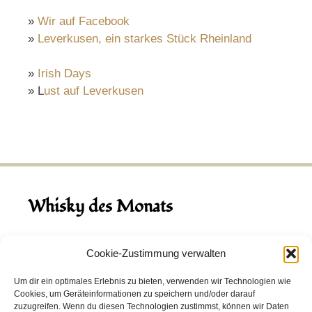
»
Wir auf Facebook
»
Leverkusen, ein starkes Stück Rheinland
»
Irish Days
» L
ust auf Leverkusen
Whisky des Monats
August 2026
Cookie-Zustimmung verwalten
Hinch Double Wood
Um dir ein optimales Erlebnis zu bieten, verwenden wir Technologien wie
Cookies, um Geräteinformationen zu speichern und/oder darauf
Destillerie:
Hinch
(Irland)
zuzugreifen. Wenn du diesen Technologien zustimmst, können wir Daten