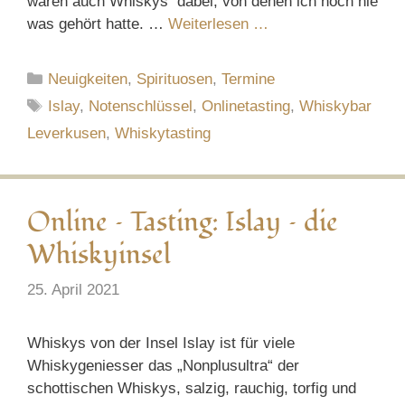
waren auch Whiskys dabei, von denen ich noch nie
was gehört hatte. …
Weiterlesen …
Kategorien
Neuigkeiten
,
Spirituosen
,
Termine
Schlagwörter
Islay
,
Notenschlüssel
,
Onlinetasting
,
Whiskybar
Leverkusen
,
Whiskytasting
Online – Tasting: Islay – die
Whiskyinsel
25. April 2021
Whiskys von der Insel Islay ist für viele
Whiskygeniesser das „Nonplusultra“ der
schottischen Whiskys, salzig, rauchig, torfig und