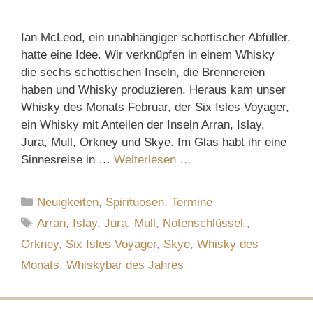
Ian McLeod, ein unabhängiger schottischer Abfüller,
hatte eine Idee. Wir verknüpfen in einem Whisky
die sechs schottischen Inseln, die Brennereien
haben und Whisky produzieren. Heraus kam unser
Whisky des Monats Februar, der Six Isles Voyager,
ein Whisky mit Anteilen der Inseln Arran, Islay,
Jura, Mull, Orkney und Skye. Im Glas habt ihr eine
Sinnesreise in …
Weiterlesen …
Kategorien
Neuigkeiten
,
Spirituosen
,
Termine
Schlagwörter
Arran
,
Islay
,
Jura
,
Mull
,
Notenschlüssel.
,
Orkney
,
Six Isles Voyager
,
Skye
,
Whisky des
Monats
,
Whiskybar des Jahres