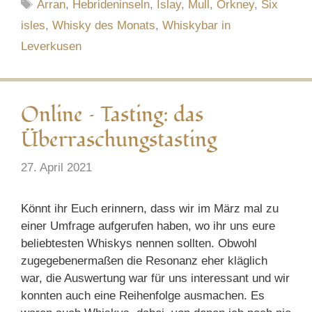
Schlagwörter
Arran
,
Hebrideninseln
,
Islay
,
Mull
,
Orkney
,
Six
isles
,
Whisky des Monats
,
Whiskybar in
Leverkusen
Online – Tasting: das
Überraschungstasting
27. April 2021
Könnt ihr Euch erinnern, dass wir im März mal zu
einer Umfrage aufgerufen haben, wo ihr uns eure
beliebtesten Whiskys nennen sollten. Obwohl
zugegebenermaßen die Resonanz eher kläglich
war, die Auswertung war für uns interessant und wir
konnten auch eine Reihenfolge ausmachen. Es