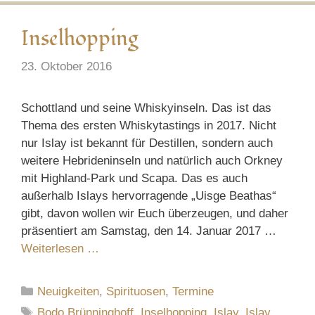
Inselhopping
23. Oktober 2016
Schottland und seine Whiskyinseln. Das ist das
Thema des ersten Whiskytastings in 2017. Nicht
nur Islay ist bekannt für Destillen, sondern auch
weitere Hebrideninseln und natürlich auch Orkney
mit Highland-Park und Scapa. Das es auch
außerhalb Islays hervorragende „Uisge Beathas“
gibt, davon wollen wir Euch überzeugen, und daher
präsentiert am Samstag, den 14. Januar 2017 …
Weiterlesen …
Kategorien
Neuigkeiten
,
Spirituosen
,
Termine
Schlagwörter
Bodo Brünninghoff
,
Inselhopping
,
Islay
,
Islay