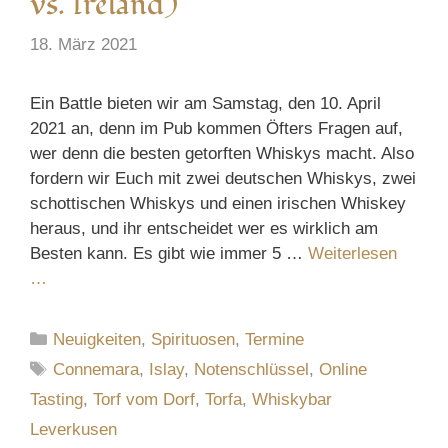
vs. Ireland)
18. März 2021
Ein Battle bieten wir am Samstag, den 10. April
2021 an, denn im Pub kommen Öfters Fragen auf,
wer denn die besten getorften Whiskys macht. Also
fordern wir Euch mit zwei deutschen Whiskys, zwei
schottischen Whiskys und einen irischen Whiskey
heraus, und ihr entscheidet wer es wirklich am
Besten kann. Es gibt wie immer 5 …
Weiterlesen
…
Kategorien
Neuigkeiten
,
Spirituosen
,
Termine
Schlagwörter
Connemara
,
Islay
,
Notenschlüssel
,
Online
Tasting
,
Torf vom Dorf
,
Torfa
,
Whiskybar
Leverkusen