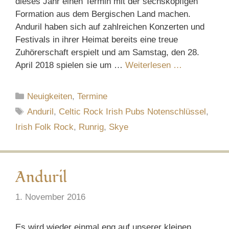
dieses Jahr einen Termin mit der sechsköpfigen
Formation aus dem Bergischen Land machen.
Anduril haben sich auf zahlreichen Konzerten und
Festivals in ihrer Heimat bereits eine treue
Zuhörerschaft erspielt und am Samstag, den 28.
April 2018 spielen sie um …
Weiterlesen …
Kategorien
Neuigkeiten
,
Termine
Schlagwörter
Anduril
,
Celtic Rock Irish Pubs Notenschlüssel
,
Irish Folk Rock
,
Runrig
,
Skye
Anduril
1. November 2016
Es wird wieder einmal eng auf unserer kleinen