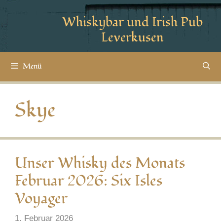
Whiskybar und Irish Pub
Leverkusen
Menü
Skye
Unser Whisky des Monats
Februar 2026: Six Isles
Voyager
1. Februar 2026