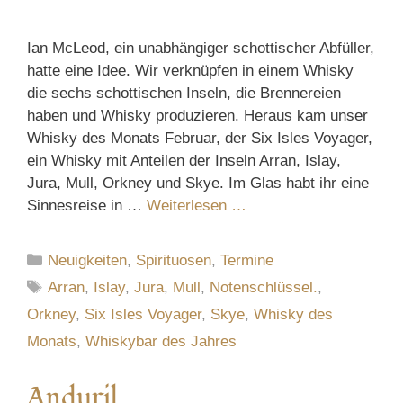
Ian McLeod, ein unabhängiger schottischer Abfüller,
hatte eine Idee. Wir verknüpfen in einem Whisky
die sechs schottischen Inseln, die Brennereien
haben und Whisky produzieren. Heraus kam unser
Whisky des Monats Februar, der Six Isles Voyager,
ein Whisky mit Anteilen der Inseln Arran, Islay,
Jura, Mull, Orkney und Skye. Im Glas habt ihr eine
Sinnesreise in …
Weiterlesen …
Kategorien
Neuigkeiten
,
Spirituosen
,
Termine
Schlagwörter
Arran
,
Islay
,
Jura
,
Mull
,
Notenschlüssel.
,
Orkney
,
Six Isles Voyager
,
Skye
,
Whisky des
Monats
,
Whiskybar des Jahres
Anduril