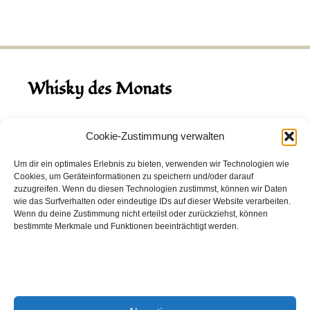
Whisky des Monats
August 2026
Cookie-Zustimmung verwalten
Hinch Double Wood
Um dir ein optimales Erlebnis zu bieten, verwenden wir Technologien wie
Cookies, um Geräteinformationen zu speichern und/oder darauf
Destillerie:
Hinch
(Irland)
zuzugreifen. Wenn du diesen Technologien zustimmst, können wir Daten
Single Malt, 43.0%
wie das Surfverhalten oder eindeutige IDs auf dieser Website verarbeiten.
Wenn du deine Zustimmung nicht erteilst oder zurückziehst, können
Peated: Nein
bestimmte Merkmale und Funktionen beeinträchtigt werden.
Fass: Virgin Oak, Bourbon Fass
Alter: 5 Jahre
4,00 EUR