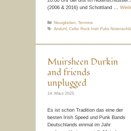
20.00 Uhr bei uns im Notenschlüssel. 
(2006 & 2016) und Schottland …
Weit
Kategorien
Neuigkeiten
,
Termine
Schlagwörter
Anduril
,
Celtic Rock Irish Pubs Notenschlü
Muirsheen Durkin
and friends
unplugged
14. März 2025
Es ist schon Tradition das eine der
besten Irish Speed und Punk Bands
Deutschlands einmal im Jahr