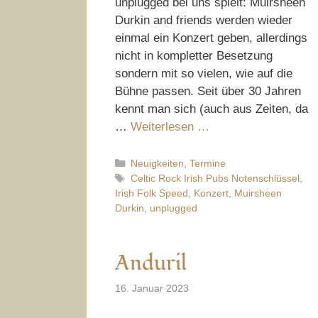
unplugged bei uns spielt: Muirsheen
Durkin and friends werden wieder
einmal ein Konzert geben, allerdings
nicht in kompletter Besetzung
sondern mit so vielen, wie auf die
Bühne passen. Seit über 30 Jahren
kennt man sich (auch aus Zeiten, da
…
Weiterlesen …
Kategorien
Neuigkeiten
,
Termine
Schlagwörter
Celtic Rock Irish Pubs Notenschlüssel
,
Irish Folk Speed
,
Konzert
,
Muirsheen
Durkin
,
unplugged
Anduril
16. Januar 2023