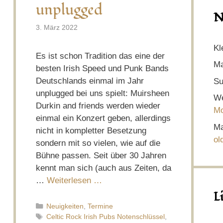
unplugged
N
3. März 2022
Kl
Es ist schon Tradition das eine der
Ma
besten Irish Speed und Punk Bands
Deutschlands einmal im Jahr
Su
unplugged bei uns spielt: Muirsheen
We
Durkin and friends werden wieder
Mo
einmal ein Konzert geben, allerdings
Ma
nicht in kompletter Besetzung
ol
sondern mit so vielen, wie auf die
Bühne passen. Seit über 30 Jahren
kennt man sich (auch aus Zeiten, da
…
Weiterlesen …
L
Kategorien
Neuigkeiten
,
Termine
Schlagwörter
Celtic Rock Irish Pubs Notenschlüssel
,