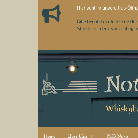
Zum
Hier seht ihr unsere Pub-Öffn
Inhalt
springen
Bitte benutzt auch unser Zelt
Stunde vor dem Konzertbeginn,
Whiskyba
Home
Über Uns
PUB News