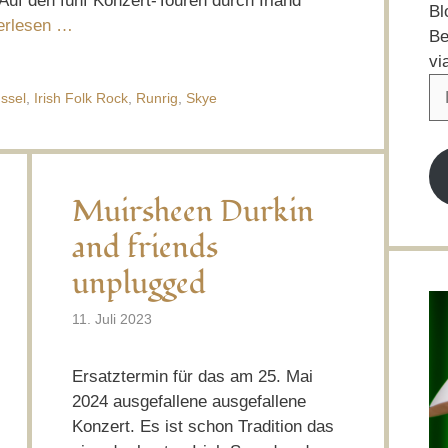
Auf den fünf Konzert-Touren durch Irland
Bl
erlesen …
Be
vi
E-
ssel
,
Irish Folk Rock
,
Runrig
,
Skye
Ma
Ad
Muirsheen Durkin
and friends
unplugged
11. Juli 2023
Ersatztermin für das am 25. Mai
2024 ausgefallene ausgefallene
Konzert. Es ist schon Tradition das