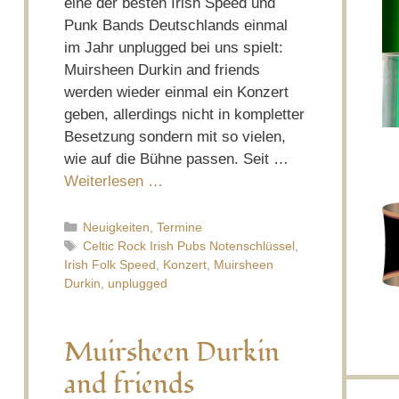
eine der besten Irish Speed und
Punk Bands Deutschlands einmal
im Jahr unplugged bei uns spielt:
Muirsheen Durkin and friends
werden wieder einmal ein Konzert
geben, allerdings nicht in kompletter
Besetzung sondern mit so vielen,
wie auf die Bühne passen. Seit …
Weiterlesen …
Kategorien
Neuigkeiten
,
Termine
Schlagwörter
Celtic Rock Irish Pubs Notenschlüssel
,
Irish Folk Speed
,
Konzert
,
Muirsheen
Durkin
,
unplugged
Muirsheen Durkin
and friends