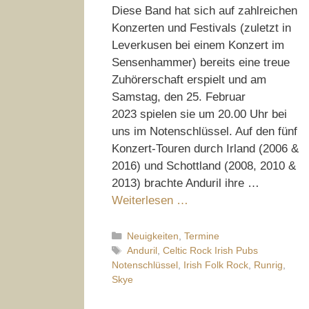
Diese Band hat sich auf zahlreichen
Konzerten und Festivals (zuletzt in
Leverkusen bei einem Konzert im
Sensenhammer) bereits eine treue
Zuhörerschaft erspielt und am
Samstag, den 25. Februar
2023 spielen sie um 20.00 Uhr bei
uns im Notenschlüssel. Auf den fünf
Konzert-Touren durch Irland (2006 &
2016) und Schottland (2008, 2010 &
2013) brachte Anduril ihre …
Weiterlesen …
Kategorien
Neuigkeiten
,
Termine
Schlagwörter
Anduril
,
Celtic Rock Irish Pubs
Notenschlüssel
,
Irish Folk Rock
,
Runrig
,
Skye