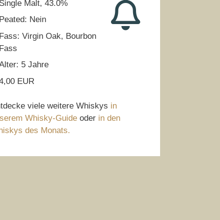
Single Malt, 43.0%
Peated: Nein
Fass: Virgin Oak, Bourbon
Fass
Alter: 5 Jahre
4,00 EUR
tdecke viele weitere Whiskys
in
serem Whisky-Guide
oder
in den
iskys des Monats.