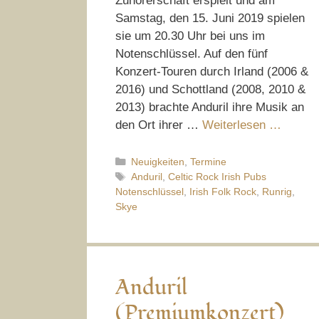
Zuhörerschaft erspielt und am
Samstag, den 15. Juni 2019 spielen
sie um 20.30 Uhr bei uns im
Notenschlüssel. Auf den fünf
Konzert-Touren durch Irland (2006 &
2016) und Schottland (2008, 2010 &
2013) brachte Anduril ihre Musik an
den Ort ihrer …
Weiterlesen …
Kategorien
Neuigkeiten
,
Termine
Schlagwörter
Anduril
,
Celtic Rock Irish Pubs
Notenschlüssel
,
Irish Folk Rock
,
Runrig
,
Skye
Anduril
(Premiumkonzert)