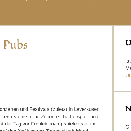
h Pubs
U
is
Me
Üb
N
onzerten und Festivals (zuletzt in Leverkusen
ereits eine treue Zuhörerschaft erspielt und
st der Tag vor Fronleichnam) spielen sie um
Gi