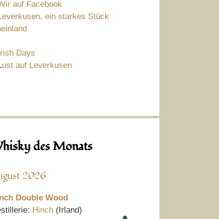
Wir auf Facebook
Leverkusen, ein starkes Stück
einland
Irish Days
L
ust auf Leverkusen
hisky des Monats
ugust 2026
nch Double Wood
stillerie:
Hinch
(Irland)