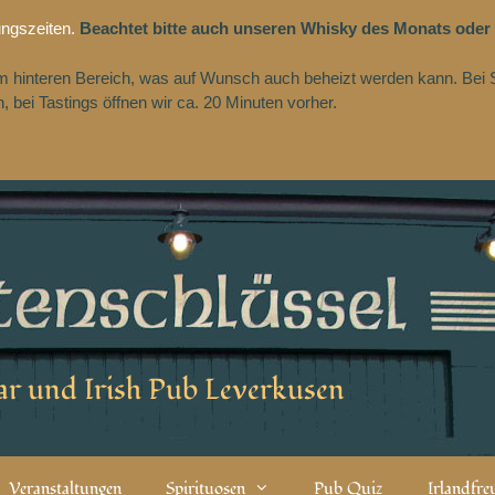
ungszeiten.
Beachtet bitte auch unseren Whisky des Monats oder
 im hinteren Bereich, was auf Wunsch auch beheizt werden kann. Bei 
 bei Tastings öffnen wir ca. 20 Minuten vorher.
r und Irish Pub Leverkusen
Veranstaltungen
Spirituosen
Pub Quiz
Irlandfr