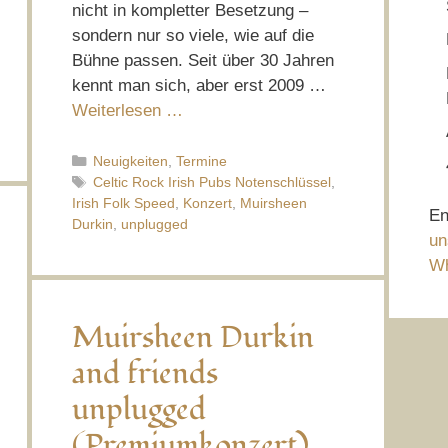
nicht in kompletter Besetzung –
sondern nur so viele, wie auf die
Bühne passen. Seit über 30 Jahren
kennt man sich, aber erst 2009 …
Weiterlesen …
Kategorien
Neuigkeiten
,
Termine
Schlagwörter
Celtic Rock Irish Pubs Notenschlüssel
,
Irish Folk Speed
,
Konzert
,
Muirsheen
En
Durkin
,
unplugged
un
Wh
Muirsheen Durkin
and friends
unplugged
(Premiumkonzert)