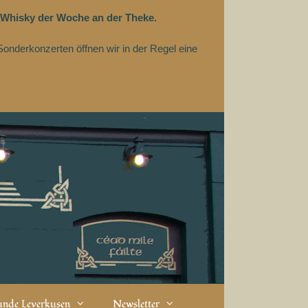
 Whisky der Woche an der Theke.
Sonderkonzerten öffnen wir in der Regel eine
eunde Leverkusen
Newsletter