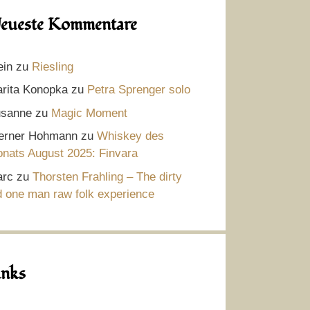
eueste Kommentare
ein
zu
Riesling
rita Konopka
zu
Petra Sprenger solo
sanne
zu
Magic Moment
rner Hohmann
zu
Whiskey des
nats August 2025: Finvara
rc
zu
Thorsten Frahling – The dirty
d one man raw folk experience
inks