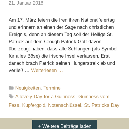
21. Januar 2018
Am 17. März feiern die Iren ihren Nationalfeiertag
und erinnern an einen der Sage nach christlichen
Ereignis, denn an diesem Tag soll der Heilige St.
Patrick auf dem Crough Patrick Gott davon
überzeugt haben, dass alle Schlangen (als Symbol
für alles Böse) die irische Insel verlassen. Erst
danach brach Patrick seinen Hungerstreik ab und
verließ …
Weiterlesen …
Kategorien
Neuigkeiten
,
Termine
Schlagwörter
A lovely Day for a Guinness
,
Guinness vom
Fass
,
Kupfergold
,
Notenschlüssel
,
St. Patricks Day
+ Weitere Beiträge laden