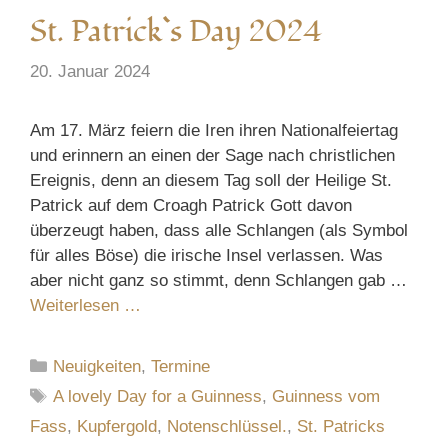
St. Patrick`s Day 2024
20. Januar 2024
Am 17. März feiern die Iren ihren Nationalfeiertag
und erinnern an einen der Sage nach christlichen
Ereignis, denn an diesem Tag soll der Heilige St.
Patrick auf dem Croagh Patrick Gott davon
überzeugt haben, dass alle Schlangen (als Symbol
für alles Böse) die irische Insel verlassen. Was
aber nicht ganz so stimmt, denn Schlangen gab …
Weiterlesen …
Kategorien
Neuigkeiten
,
Termine
Schlagwörter
A lovely Day for a Guinness
,
Guinness vom
Fass
,
Kupfergold
,
Notenschlüssel.
,
St. Patricks