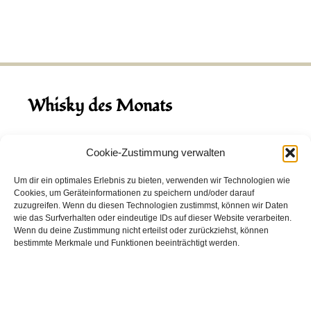
Whisky des Monats
August 2026
Cookie-Zustimmung verwalten
Hinch Double Wood
Um dir ein optimales Erlebnis zu bieten, verwenden wir Technologien wie
Cookies, um Geräteinformationen zu speichern und/oder darauf
Destillerie:
Hinch
(Irland)
zuzugreifen. Wenn du diesen Technologien zustimmst, können wir Daten
Single Malt, 43.0%
wie das Surfverhalten oder eindeutige IDs auf dieser Website verarbeiten.
Wenn du deine Zustimmung nicht erteilst oder zurückziehst, können
Peated: Nein
bestimmte Merkmale und Funktionen beeinträchtigt werden.
Fass: Virgin Oak, Bourbon Fass
Alter: 5 Jahre
4,00 EUR