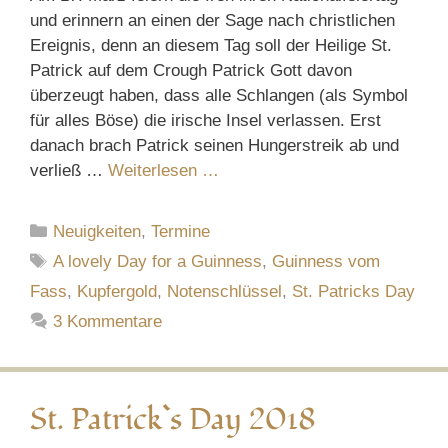
und erinnern an einen der Sage nach christlichen
Ereignis, denn an diesem Tag soll der Heilige St.
Patrick auf dem Crough Patrick Gott davon
überzeugt haben, dass alle Schlangen (als Symbol
für alles Böse) die irische Insel verlassen. Erst
danach brach Patrick seinen Hungerstreik ab und
verließ …
Weiterlesen …
Kategorien
Neuigkeiten
,
Termine
Schlagwörter
A lovely Day for a Guinness
,
Guinness vom
Fass
,
Kupfergold
,
Notenschlüssel
,
St. Patricks Day
3 Kommentare
St. Patrick`s Day 2018