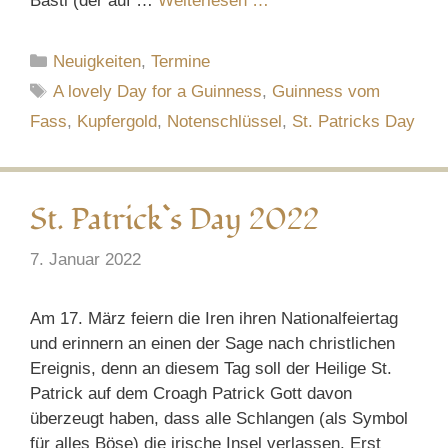
Basti (der auf …
Weiterlesen …
Kategorien
Neuigkeiten
,
Termine
Schlagwörter
A lovely Day for a Guinness
,
Guinness vom
Fass
,
Kupfergold
,
Notenschlüssel
,
St. Patricks Day
St. Patrick`s Day 2022
7. Januar 2022
Am 17. März feiern die Iren ihren Nationalfeiertag
und erinnern an einen der Sage nach christlichen
Ereignis, denn an diesem Tag soll der Heilige St.
Patrick auf dem Croagh Patrick Gott davon
überzeugt haben, dass alle Schlangen (als Symbol
für alles Böse) die irische Insel verlassen. Erst