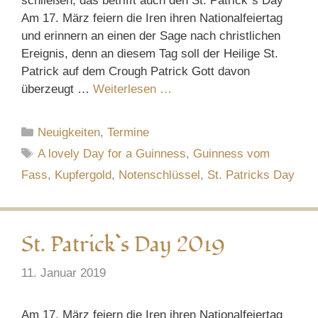
schließen, das betrifft auch den St. Patrick`s Day
Am 17. März feiern die Iren ihren Nationalfeiertag
und erinnern an einen der Sage nach christlichen
Ereignis, denn an diesem Tag soll der Heilige St.
Patrick auf dem Crough Patrick Gott davon
überzeugt …
Weiterlesen …
Kategorien
Neuigkeiten
,
Termine
Schlagwörter
A lovely Day for a Guinness
,
Guinness vom
Fass
,
Kupfergold
,
Notenschlüssel
,
St. Patricks Day
St. Patrick`s Day 2019
11. Januar 2019
Am 17. März feiern die Iren ihren Nationalfeiertag