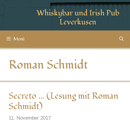
Whiskybar und Irish Pub
Leverkusen
Menü
Roman Schmidt
Secreto … (Lesung mit Roman
Schmidt)
11. November 2017