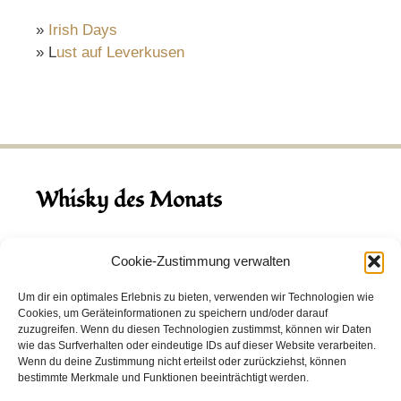
»
Irish Days
» L
ust auf Leverkusen
Whisky des Monats
August 2026
Cookie-Zustimmung verwalten
Hinch Double Wood
Um dir ein optimales Erlebnis zu bieten, verwenden wir Technologien wie
Cookies, um Geräteinformationen zu speichern und/oder darauf
Destillerie:
Hinch
(Irland)
zuzugreifen. Wenn du diesen Technologien zustimmst, können wir Daten
Single Malt, 43.0%
wie das Surfverhalten oder eindeutige IDs auf dieser Website verarbeiten.
Wenn du deine Zustimmung nicht erteilst oder zurückziehst, können
Peated: Nein
bestimmte Merkmale und Funktionen beeinträchtigt werden.
Fass: Virgin Oak, Bourbon Fass