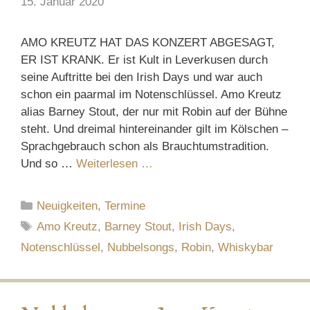
15. Januar 2020
AMO KREUTZ HAT DAS KONZERT ABGESAGT,
ER IST KRANK. Er ist Kult in Leverkusen durch
seine Auftritte bei den Irish Days und war auch
schon ein paarmal im Notenschlüssel. Amo Kreutz
alias Barney Stout, der nur mit Robin auf der Bühne
steht. Und dreimal hintereinander gilt im Kölschen –
Sprachgebrauch schon als Brauchtumstradition.
Und so …
Weiterlesen …
Kategorien
Neuigkeiten
,
Termine
Schlagwörter
Amo Kreutz
,
Barney Stout
,
Irish Days
,
Notenschlüssel
,
Nubbelsongs
,
Robin
,
Whiskybar