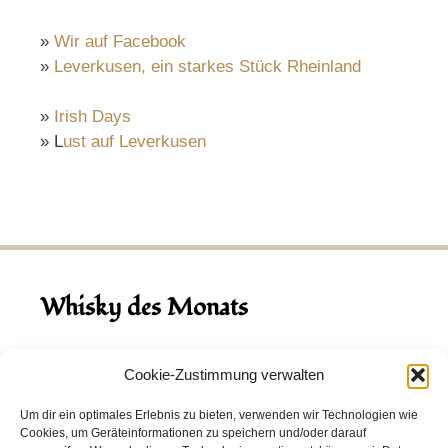
»
Wir auf Facebook
»
Leverkusen, ein starkes Stück Rheinland
»
Irish Days
» L
ust auf Leverkusen
Whisky des Monats
August 2026
Cookie-Zustimmung verwalten
Hinch Double Wood
Um dir ein optimales Erlebnis zu bieten, verwenden wir Technologien wie
Cookies, um Geräteinformationen zu speichern und/oder darauf
Destillerie:
Hinch
(Irland)